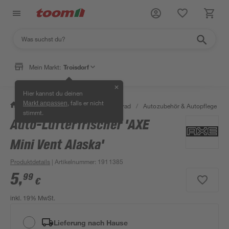
Mein Markt:
Troisdorf
✕
Hier kannst du deinen
, falls er nicht
Markt anpassen
/
Garten & Freizeit
/
Auto & Fahrrad
/
Autozubehör & Autopflege
/
stimmt.
Auto-Lufterfrischer 'AXE
Mini Vent Alaska'
Produktdetails
| Artikelnummer
:
1911385
5
,
99
€
inkl. 19% MwSt.
Lieferung nach Hause