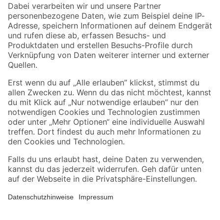
Zahlungsarten
Versandarten
Sicher einkaufen
Jetzt die toom-App herunterladen
Alle Preisangaben in EUR inkl. gesetzl. MwSt.. Die dargestellten Angebote sind unter
Umständen nicht in allen Märkten verfügbar. Die angegebenen Verfügbarkeiten beziehen
sich auf den unter "Mein Markt" ausgewählten toom Baumarkt. Alle Angebote und
Produkte nur solange der Vorrat reicht.
*Paketversand ab 59 € versandkostenfrei, gilt nicht für Artikel mit Speditionsversand, hier
fallen zusätzliche Versandkosten an.