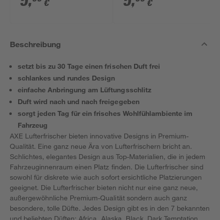
5
,
5
,
€
€
Cookies'
Beschreibung
setzt bis zu 30 Tage einen frischen Duft frei
schlankes und rundes Design
einfache Anbringung am Lüftungsschlitz
Duft wird nach und nach freigegeben
sorgt jeden Tag für ein frisches Wohlfühlambiente im
Fahrzeug
AXE Lufterfrischer bieten innovative Designs in Premium-
Qualität. Eine ganz neue Ära von Lufterfrischern bricht an.
Schlichtes, elegantes Design aus Top-Materialien, die in jedem
Fahrzeuginnenraum einen Platz finden. Die Lufterfrischer sind
sowohl für diskrete wie auch sofort ersichtliche Platzierungen
geeignet. Die Lufterfrischer bieten nicht nur eine ganz neue,
außergewöhnliche Premium-Qualität sondern auch ganz
besondere, tolle Düfte. Jedes Design gibt es in den 7 bekannten
und beliebten Düften: Africa, Alaska, Black, Dark Temptation,