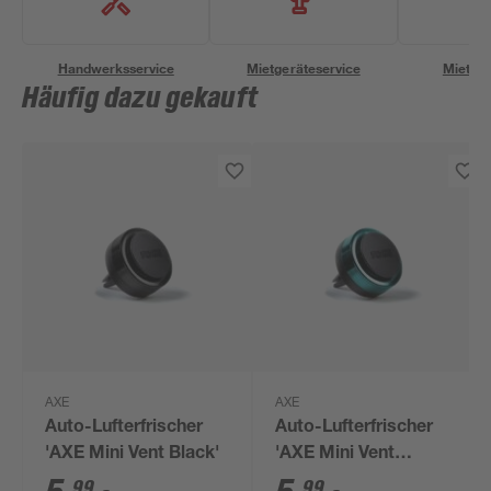
Handwerksservice
Mietgeräteservice
Miettra
Häufig dazu gekauft
AXE
AXE
Auto-Lufterfrischer
Auto-Lufterfrischer
'AXE Mini Vent Black'
'AXE Mini Vent
Collision Leather and
99
99