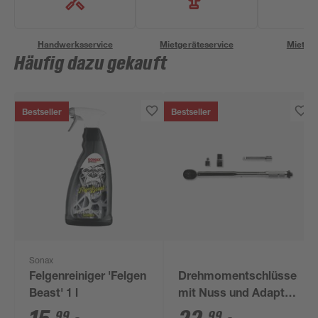
Handwerksservice
Mietgeräteservice
Miettra
Häufig dazu gekauft
Bestseller
Bestseller
Sonax
Felgenreiniger 'Felgen
Drehmomentschlüssel
Beast' 1 l
mit Nuss und Adapter
1/2"
99
99