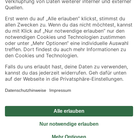
Sicher einkaufen
Jetzt die toom-App herunterladen
Alle Preisangaben in EUR inkl. gesetzl. MwSt.. Die dargestellten Angebote sind unter
Umständen nicht in allen Märkten verfügbar. Die angegebenen Verfügbarkeiten beziehen
sich auf den unter "Mein Markt" ausgewählten toom Baumarkt. Alle Angebote und
Produkte nur solange der Vorrat reicht.
*Paketversand ab 59 € versandkostenfrei, gilt nicht für Artikel mit Speditionsversand, hier
fallen zusätzliche Versandkosten an.
Datenschutz
Privatsphäre
Impressum
AGB
Nutzungsbedingungen
Widerrufsrecht
Vertrag widerrufen
Barrierefreiheit
© 2026 toom Baumarkt GmbH