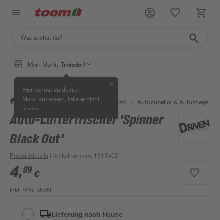
Mein Markt:
Troisdorf
✕
Hier kannst du deinen
, falls er nicht
Markt anpassen
/
Garten & Freizeit
/
Auto & Fahrrad
/
Autozubehör & Autopflege
/
stimmt.
Auto-Lufterfrischer 'Spinner
Black Out'
Produktdetails
| Artikelnummer
:
1911402
4
,
99
€
inkl. 19% MwSt.
Lieferung nach Hause