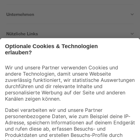
Unternehmen
Nützliche Links
Bleib auf dem Laufenden mit unserem Newsletter
Der toom Newsletter: Keine Angebote und Aktionen mehr verpassen!
Zur Newsletter Anmeldung
Folge uns
Zahlungsarten
Versandarten