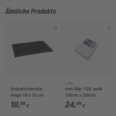
Ähnliche Produkte
Lalee
Antirutschmatte
Anti-Slip '125' weiß
beige 18 x 12 cm
150cm x 220cm
10
,
24
,
99
99
€
€