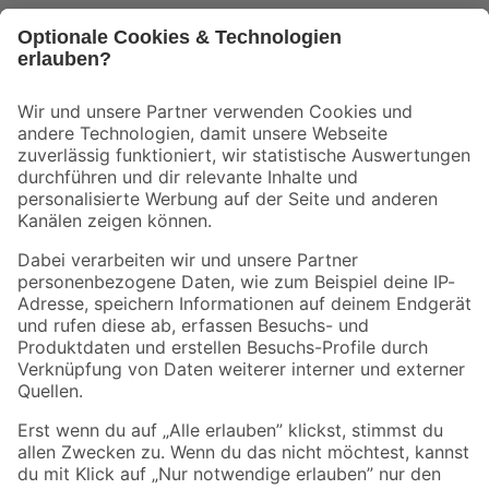
Bleib auf dem Laufenden mit unserem Newsletter
Der toom Newsletter: Keine Angebote und Aktionen mehr verpassen!
Zur Newsletter Anmeldung
Folge uns
Zahlungsarten
Versandarten
Sicher einkaufen
Jetzt die toom-App herunterladen