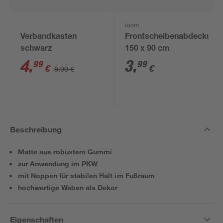
toom
Verbandkasten
Frontscheibenabdeckung
schwarz
150 x 90 cm
4
,
3
,
99
99
€
€
9,99 €
Beschreibung
Matte aus robustem Gummi
zur Anwendung im PKW
mit Noppen für stabilen Halt im Fußraum
hochwertige Waben als Dekor
Eigenschaften