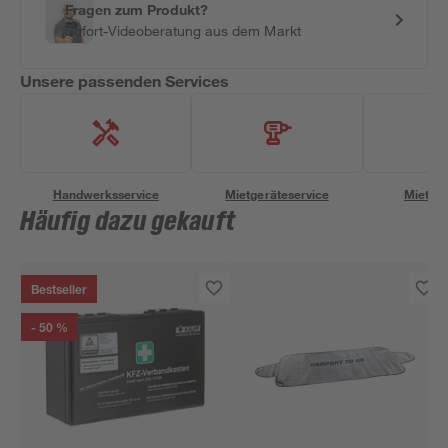
Fragen zum Produkt?
Sofort-Videoberatung aus dem Markt
Unsere passenden Services
Handwerksservice
Mietgeräteservice
Miettra
Häufig dazu gekauft
Bestseller
- 50 %