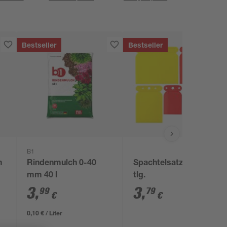
Bestseller
Bestseller
B1
m
Rindenmulch 0-40
Spachtelsatz glatt 4-
mm 40 l
tlg.
3
,
3
,
99
79
€
€
0,10 € / Liter