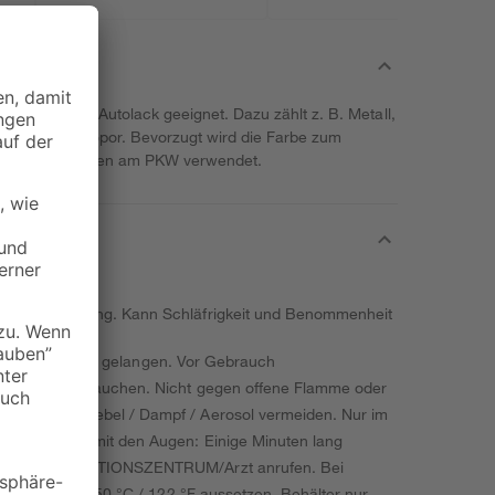
 hochwertige Autolack geeignet. Dazu zählt z. B. Metall,
stoff und Styropor. Bevorzugt wird die Farbe zum
leren Lackschäden am PKW verwendet.
ere Augenreizung. Kann Schläfrigkeit und Benommenheit
ände von Kindern gelangen. Vor Gebrauch
alten. Nicht rauchen. Nicht gegen offene Flamme oder
ch / Gas / Nebel / Dampf / Aerosol vermeiden. Nur im
 Bei Kontakt mit den Augen: Einige Minuten lang
ein GIFTINFORMATIONSZENTRUM/Arzt anrufen. Bei
eraturen über 50 °C / 122 °F aussetzen. Behälter nur