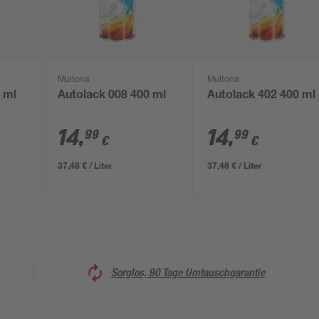
Multona
Multona
 ml
Autolack 008 400 ml
Autolack 402 400 ml
14
,
14
,
99
99
€
€
37,48 € / Liter
37,48 € / Liter
Sorglos, 90 Tage Umtauschgarantie