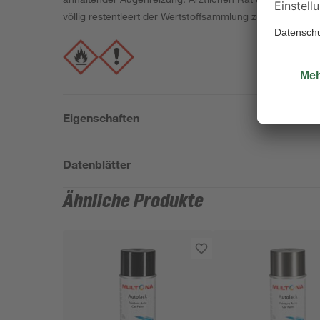
völlig restentleert der Wertstoffsammlung zuführen! Grö
Eigenschaften
Datenblätter
Ähnliche Produkte