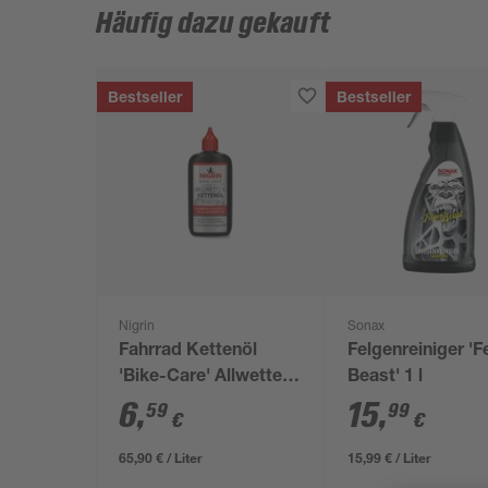
Häufig dazu gekauft
Bestseller
Bestseller
Nigrin
Sonax
Fahrrad Kettenöl
Felgenreiniger 'F
'Bike-Care' Allwetter
Beast' 1 l
100 ml
6
,
15
,
59
99
€
€
65,90 € / Liter
15,99 € / Liter