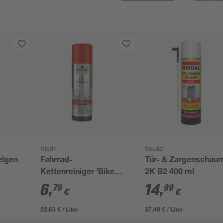
Nigrin
Soudal
elgen
Fahrrad-
Tür- & Zargenschau
Kettenreiniger 'Bike
2K B2 400 ml
Line' 300 ml
6
,
14
,
79
99
€
€
22,63 € / Liter
37,48 € / Liter