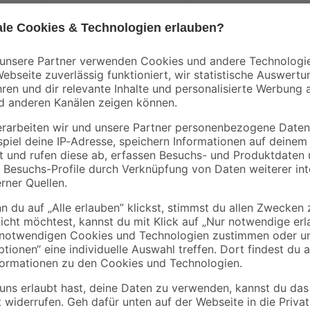
Für sämtliche Untergründen ist der
Holz, Glas, Keramik, Papier, Kunst
Ausbessern von kleinen bis mitt
ter steht unter Druck: kann bei Erwärmung bersten. Verursacht schw
erpackung oder Kennzeichnungsetikett bereithalten. Darf nicht in die H
ächen, Funken, offenen Flammen sowie anderen Zündquellenarten fernh
rbrennen, auch nicht nach der Verwendung. Einatmen von Staub / Rau
zhandschuhe / Schutzkleidung / Augenschutz / Gesichtsschutz tragen.
taktlinsen nach Möglichkeit entfernen. Weiter spülen. Bei Unwohls
tliche Hilfe hinzuziehen. Vor Sonnenbestrahlung schützen. Nicht Temp