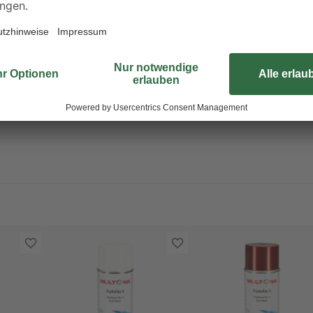
ßere Produktreste zur Problemstoffsammelstelle bringen.