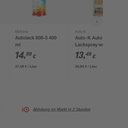
Multona
Auto K
Autolack 809-5 400
Auto-K Auto-
ml
Lackspray weiß
glänzend 500 ml
14
,
13
,
99
49
€
€
37,48 € / Liter
26,98 € / Liter
Abholung im Markt in 2 Stunden