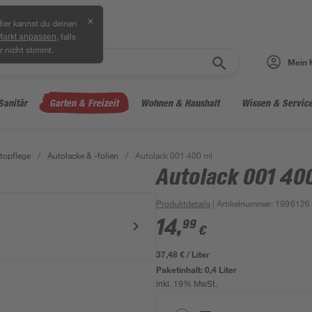
✕
ier kannst du deinen
, falls
Markt anpassen
r nicht stimmt.
Mein 
Sanitär
Garten & Freizeit
Wohnen & Haushalt
Wissen & Servic
topflege
/
Autolacke & -folien
/
Autolack 001 400 ml
Autolack 001 40
Produktdetails
| Artikelnummer
:
1996126
14
,
99
€
37,48 € / Liter
Paketinhalt:
0,4 Liter
inkl. 19% MwSt.