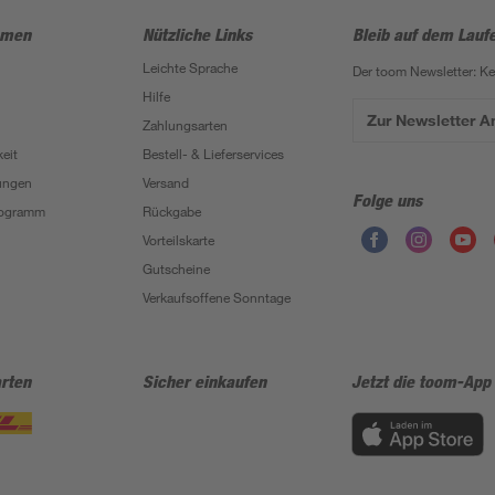
hmen
Nützliche Links
Bleib auf dem Lauf
Leichte Sprache
Der toom Newsletter: K
Hilfe
Zur Newsletter 
Zahlungsarten
eit
Bestell- & Lieferservices
ungen
Versand
Folge uns
Programm
Rückgabe
Vorteilskarte
Gutscheine
Verkaufsoffene Sonntage
rten
Sicher einkaufen
Jetzt die toom-App