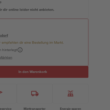
e
 dir online leider nicht anbieten.
sdorf
 empfehlen dir eine Bestellung im Markt.
h hinterlegt
 Märkten
In den Warenkorb
eservice
Miettransporter
Energie sparen