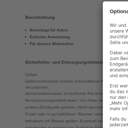
Beschreibung
Bevorzugt für Autos
Einfache Anwendung
Für diverse Materialien
Sicherheits- und Entsorgungshinweise
Gefahr
Gefahrenhinweise: Extrem entzündbares Aerosol. Behäl
verursachen.
Sicherheitshinweise: Ist ärztlicher Rat erforderlich, V
Kennzeichnungsetikett lesen. Von Hitze, heißen Oberfl
andere Zündquelle sprühen. Nicht durchstechen oder ve
Freien oder in gut belüfteten Räumen verwenden. Schut
behutsam mit Wasser spülen. Eventuell vorhandene Kon
anhaltender Augenreizung: Ärztlichen Rat einholen / ärz