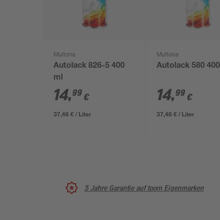
Multona
Multona
Autolack 826-5 400
Autolack 580 400
ml
14
,
14
,
99
99
€
€
37,48 € / Liter
37,48 € / Liter
5 Jahre Garantie auf toom Eigenmarken