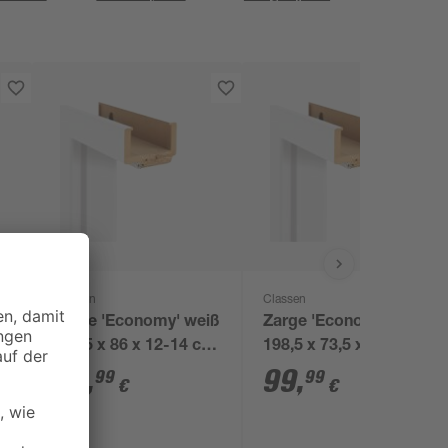
Classen
Classen
iß
Zarge 'Economy' weiß
Zarge 'Economy' weiß
m,
198,5 x 86 x 12-14 cm,
198,5 x 73,5 x 9,5-11,5
Rechtsanschlag
cm, Linksanschlag
99
,
99
,
99
99
€
€