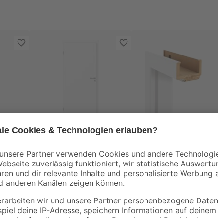
Classen
Classen
haum
Innentür 'Economy'
Zarge 'Economy' we
weiß 198,5 x 73,5 cm,
198,5 x 86 x 14-16 c
Linksanschlag
Linksanschlag
49
,
99
,
99
99
€
€