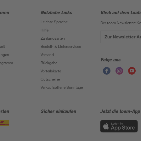
hmen
Nützliche Links
Bleib auf dem Lauf
Leichte Sprache
Der toom Newsletter: K
Hilfe
Zur Newsletter 
Zahlungsarten
eit
Bestell- & Lieferservices
ungen
Versand
Folge uns
Programm
Rückgabe
Vorteilskarte
Gutscheine
Verkaufsoffene Sonntage
rten
Sicher einkaufen
Jetzt die toom-App