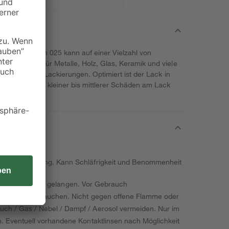
it dem Farbton 025 kann auf einer Vielzahl von
eignet sich für Metalle, Holz, Glas, Keramik und viele
 für dekorative Lackierungen. Optimiert ist der Lack in
 Ausbesserung kleiner bis mittlerer Schäden am Lack
ere Augenreizung. Kann Schläfrigkeit und Benommenheit
ände von Kindern gelangen. Vor Gebrauch
alten. Nicht rauchen. Nicht gegen offene Flamme oder
ch / Gas / Nebel / Dampf / Aerosol vermeiden. Nur im
. Eventuell vorhandene Kontaktlinsen nach Möglichkeit