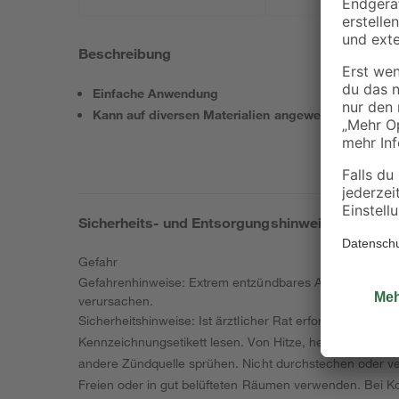
Beschreibung
Einfache Anwendung
Kann auf diversen Materialien angewendet werden
Sicherheits- und Entsorgungshinweise
Gefahr
Gefahrenhinweise: Extrem entzündbares Aerosol. Behäl
verursachen.
Sicherheitshinweise: Ist ärztlicher Rat erforderlich, V
Kennzeichnungsetikett lesen. Von Hitze, heißen Oberfl
andere Zündquelle sprühen. Nicht durchstechen oder ve
Freien oder in gut belüfteten Räumen verwenden. Bei Ko