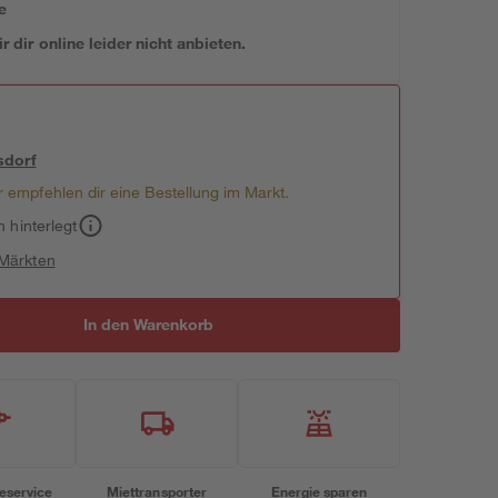
e
 dir online leider nicht anbieten.
sdorf
 empfehlen dir eine Bestellung im Markt.
h hinterlegt
 Märkten
In den Warenkorb
eservice
Miettransporter
Energie sparen