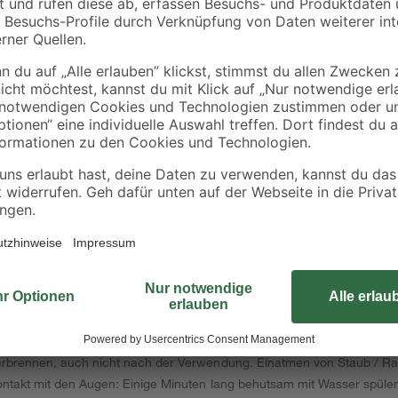
Der Autolack in hellbeiger Farbe m
Materialien angewendet werden. Er 
weitere Stoffe, sodass er ideal ist
praktischer Sprühform jedoch zur
Ihres Fahrzeugs.
ter steht unter Druck: kann bei Erwärmung bersten. Verursacht schw
erpackung oder Kennzeichnungsetikett bereithalten. Darf nicht in die H
ächen, Funken, offenen Flammen sowie anderen Zündquellenarten fernh
rbrennen, auch nicht nach der Verwendung. Einatmen von Staub / Rau
ntakt mit den Augen: Einige Minuten lang behutsam mit Wasser spülen