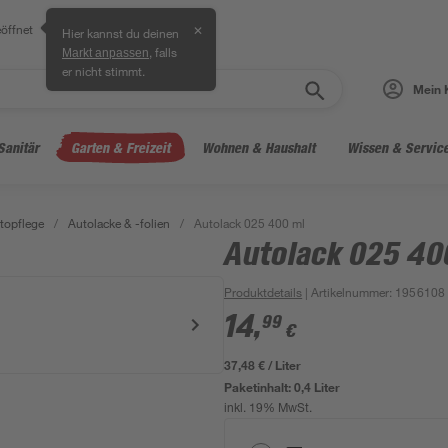
öffnet
✕
Hier kannst du deinen
, falls
Markt anpassen
er nicht stimmt.
Mein 
Sanitär
Garten & Freizeit
Wohnen & Haushalt
Wissen & Servic
topflege
/
Autolacke & -folien
/
Autolack 025 400 ml
Autolack 025 40
Produktdetails
| Artikelnummer
:
1956108
14
,
99
€
37,48 € / Liter
Paketinhalt:
0,4 Liter
inkl. 19% MwSt.