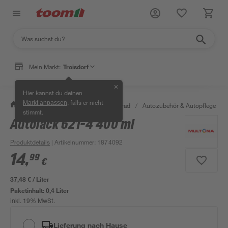
Mein Markt:
Troisdorf
✕
Hier kannst du deinen
, falls er nicht
Markt anpassen
/
Garten & Freizeit
/
Auto & Fahrrad
/
Autozubehör & Autopflege
/
stimmt.
Autolack 621-4 400 ml
Produktdetails
| Artikelnummer
:
1874092
14
,
99
€
37,48 € / Liter
Paketinhalt:
0,4 Liter
inkl. 19% MwSt.
Lieferung nach Hause