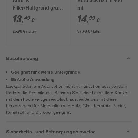
Auto-K
Autolack 621-6 400
Filler/Haftgrund grau
ml
500 ml
13
,
14
,
49
99
€
€
26,98 € / Liter
37,48 € / Liter
Beschreibung
Geeignet für diverse Untergründe
Einfache Anwendung
Lackschäden am Auto sehen nicht nur unschön aus, sondern
fördern die Rostbildung. Bessern Sie kleine bis mittlere Kratzer
mit dem hochwertigen Autolack aus. Außerdem ist dieser
hervorragend für Materialien wie Holz, Glas, Keramik, Papier,
Kunststoff und Styropor geeignet.
Sicherheits- und Entsorgungshinweise