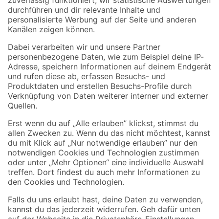
Zur Newsletter Anmeldung
Folge uns
Zahlungsarten
Versandarten
Sicher einkaufen
Jetzt die toom-App herunterladen
Alle Preisangaben in EUR inkl. gesetzl. MwSt.. Die dargestellten Angebote sind unter