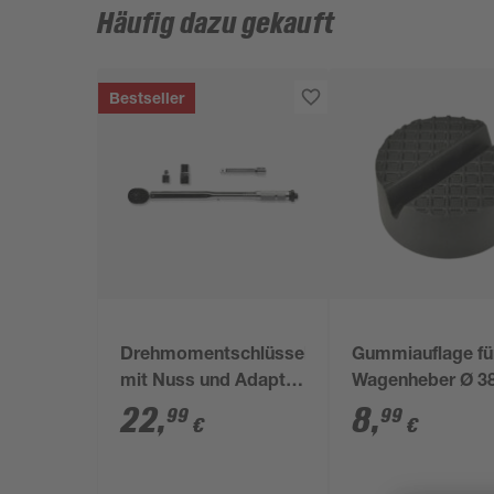
Häufig dazu gekauft
Bestseller
Drehmomentschlüssel
Gummiauflage fü
mit Nuss und Adapter
Wagenheber Ø 3
1/2"
mm
22
,
8
,
99
99
€
€