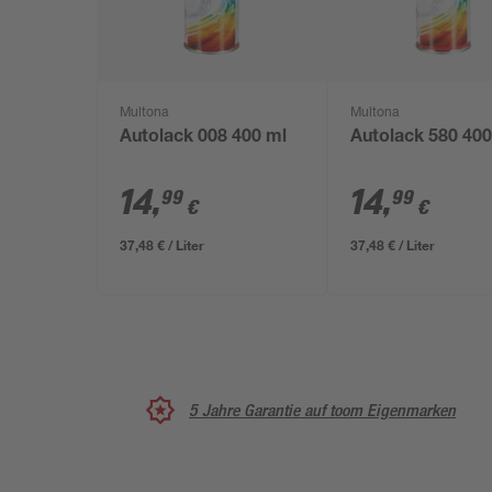
Multona
Multona
Autolack 008 400 ml
Autolack 580 400
14
,
14
,
99
99
€
€
37,48 € / Liter
37,48 € / Liter
5 Jahre Garantie auf toom Eigenmarken