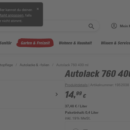
✕
ier kannst du deinen
, falls
Markt anpassen
r nicht stimmt.
Mein 
Sanitär
Garten & Freizeit
Wohnen & Haushalt
Wissen & Servic
topflege
/
Autolacke & -folien
/
Autolack 760 400 ml
Autolack 760 40
Produktdetails
| Artikelnummer
:
1952038
14
,
99
€
37,48 € / Liter
Paketinhalt:
0,4 Liter
inkl. 19% MwSt.