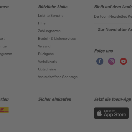
hmen
Nützliche Links
Bleib auf dem Lauf
Leichte Sprache
Der toom Newsletter: K
Hilfe
Zur Newsletter 
Zahlungsarten
eit
Bestell- & Lieferservices
ungen
Versand
Folge uns
Programm
Rückgabe
Vorteilskarte
Gutscheine
Verkaufsoffene Sonntage
rten
Sicher einkaufen
Jetzt die toom-App