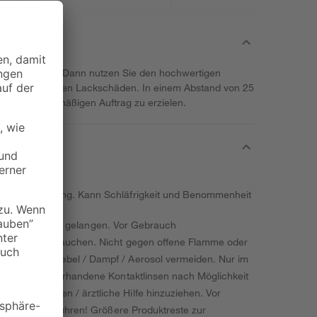
g gebrauchen? Dann nutzen Sie den hochwertigen
nen bis mittleren Lackschäden. In einem Abstand von 25
einen gleichmäßigen Auftrag zu erzielen.
ere Augenreizung. Kann Schläfrigkeit und Benommenheit
ände von Kindern gelangen. Vor Gebrauch
alten. Nicht rauchen. Nicht gegen offene Flamme oder
ch / Gas / Nebel / Dampf / Aerosol vermeiden. Nur im
. Eventuell vorhandene Kontaktlinsen nach Möglichkeit
Rat einholen / ärztliche Hilfe hinzuziehen. Vor
ffsammlung zuführen! Größere Produktreste zur