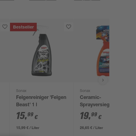
Bestseller
Sonax
Sonax
Felgenreiniger 'Felgen
Ceramic-
Beast' 1 l
Sprayversiegelung
'Xtreme' 750 ml
15
,
19
,
99
99
€
€
15,99 € / Liter
26,65 € / Liter