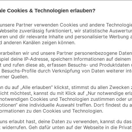
Ihr PKW könnte eine Auffrischun
Autolack zum Ausbessern von klei
cm wird der Lack aufgesprüht, um 
ter steht unter Druck: kann bei Erwärmung bersten. Verursacht schw
erpackung oder Kennzeichnungsetikett bereithalten. Darf nicht in die H
ächen, Funken, offenen Flammen sowie anderen Zündquellenarten fernh
rbrennen, auch nicht nach der Verwendung. Einatmen von Staub / Rau
ntakt mit den Augen: Einige Minuten lang behutsam mit Wasser spülen
IONSZENTRUM/Arzt anrufen. Bei anhaltender Augenreizung: Ärztlichen 
 °C / 122 °F aussetzen. Behälter nur völlig restentleert der Wertsto