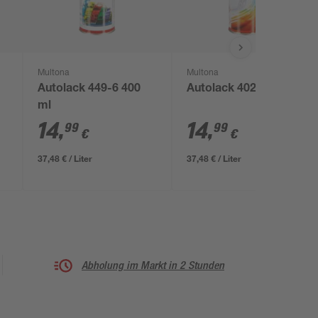
Multona
Multona
Autolack 449-6 400
Autolack 402 400 ml
ml
14
,
14
,
99
99
€
€
37,48 € / Liter
37,48 € / Liter
Abholung im Markt in 2 Stunden