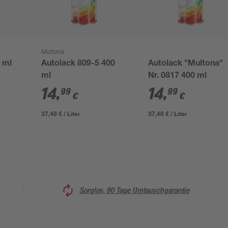
Multona
 ml
Autolack 809-5 400
Autolack "Multona"
ml
Nr. 0817 400 ml
14
,
14
,
99
99
€
€
37,48 € / Liter
37,48 € / Liter
Sorglos, 90 Tage Umtauschgarantie