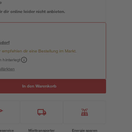
e
 dir online leider nicht anbieten.
sdorf
 empfehlen dir eine Bestellung im Markt.
h hinterlegt
 Märkten
In den Warenkorb
eservice
Miettransporter
Energie sparen