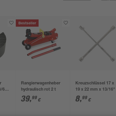
Bestseller
r
Rangierwagenheber
Kreuzschlüssel 17 x
8/65
hydraulisch rot 2 t
19 x 22 mm x 13/16"
39
,
8
,
99
99
€
€