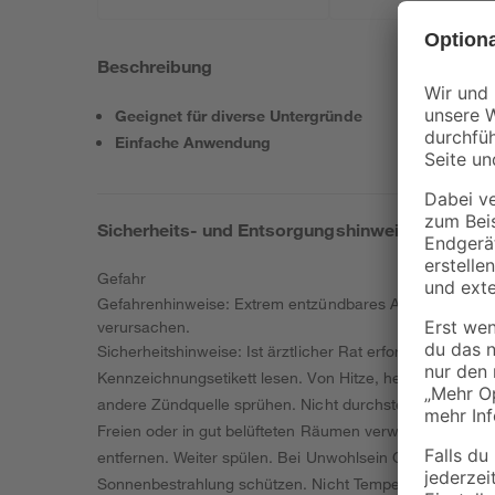
Beschreibung
Geeignet für diverse Untergründe
Einfache Anwendung
Sicherheits- und Entsorgungshinweise
Gefahr
Gefahrenhinweise: Extrem entzündbares Aerosol. Behäl
verursachen.
Sicherheitshinweise: Ist ärztlicher Rat erforderlich, V
Kennzeichnungsetikett lesen. Von Hitze, heißen Oberfl
andere Zündquelle sprühen. Nicht durchstechen oder ve
Freien oder in gut belüfteten Räumen verwenden. Bei Ko
entfernen. Weiter spülen. Bei Unwohlsein GIFTINFORMAT
Sonnenbestrahlung schützen. Nicht Temperaturen über 50