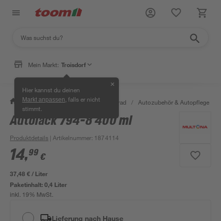
Mein Markt:
Troisdorf
✕
Hier kannst du deinen
, falls er nicht
Markt anpassen
/
Garten & Freizeit
/
Auto & Fahrrad
/
Autozubehör & Autopflege
/
stimmt.
Autolack 794-8 400 ml
Produktdetails
| Artikelnummer
:
1874114
14
,
99
€
37,48 € / Liter
Paketinhalt:
0,4 Liter
inkl. 19% MwSt.
Lieferung nach Hause