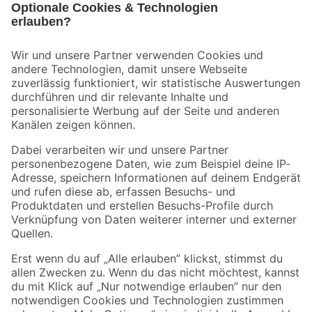
Bleib auf dem Laufenden mit unserem Newsletter
Der toom Newsletter: Keine Angebote und Aktionen mehr verpassen!
Zur Newsletter Anmeldung
Folge uns
Zahlungsarten
Versandarten
Sicher einkaufen
Jetzt die toom-App herunterladen