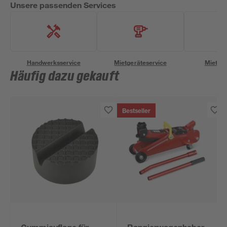
Unsere passenden Services
Handwerksservice
Mietgeräteservice
Miettra
Häufig dazu gekauft
Bestseller