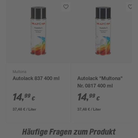
Multona
Autolack 837 400 ml
Autolack "Multona"
Nr. 0817 400 ml
14
,
14
,
99
99
€
€
37,48 € / Liter
37,48 € / Liter
Häufige Fragen zum Produkt