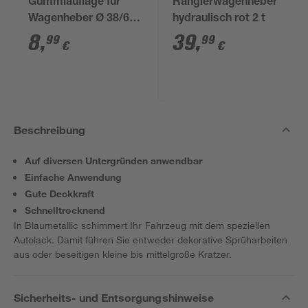
Gummiauflage für
Rangierwagenheber
Wagenheber Ø 38/65
hydraulisch rot 2 t
mm
8
,
39
,
99
99
€
€
Beschreibung
Auf diversen Untergründen anwendbar
Einfache Anwendung
Gute Deckkraft
Schnelltrocknend
In Blaumetallic schimmert Ihr Fahrzeug mit dem speziellen
Autolack. Damit führen Sie entweder dekorative Sprüharbeiten
aus oder beseitigen kleine bis mittelgroße Kratzer.
Sicherheits- und Entsorgungshinweise