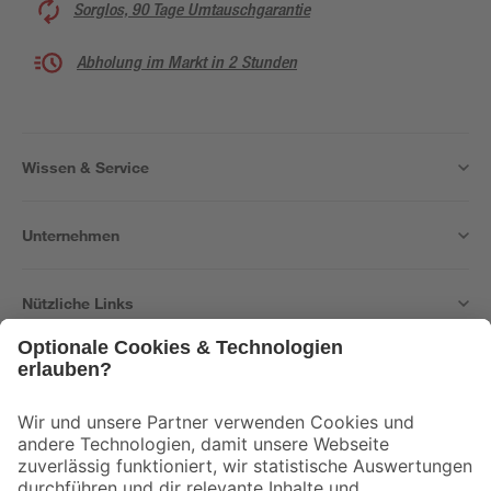
Sorglos, 90 Tage Umtauschgarantie
Abholung im Markt in 2 Stunden
Wissen & Service
Unternehmen
Nützliche Links
Bleib auf dem Laufenden mit unserem Newsletter
Der toom Newsletter: Keine Angebote und Aktionen mehr verpassen!
Zur Newsletter Anmeldung