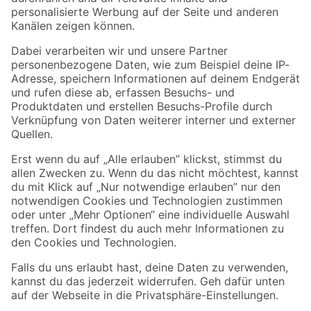
Folge uns
Zahlungsarten
Versandarten
Sicher einkaufen
Jetzt die toom-App herunterladen
Alle Preisangaben in EUR inkl. gesetzl. MwSt.. Die dargestellten Angebote sind unter
Umständen nicht in allen Märkten verfügbar. Die angegebenen Verfügbarkeiten beziehen
sich auf den unter "Mein Markt" ausgewählten toom Baumarkt. Alle Angebote und