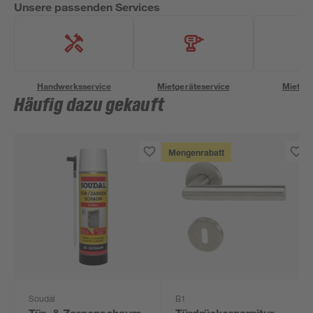
Unsere passenden Services
Handwerksservice
Mietgeräteservice
Miettra
Häufig dazu gekauft
Mengenrabatt
Soudal
B1