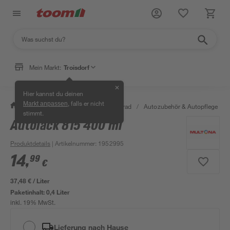
Mein Markt:
Troisdorf
✕
Hier kannst du deinen
, falls er nicht
Markt anpassen
/
Garten & Freizeit
/
Auto & Fahrrad
/
Autozubehör & Autopflege
/
stimmt.
Autolack 815 400 ml
Produktdetails
| Artikelnummer
:
1952995
14
,
99
€
37,48 € / Liter
Paketinhalt:
0,4 Liter
inkl. 19% MwSt.
Lieferung nach Hause