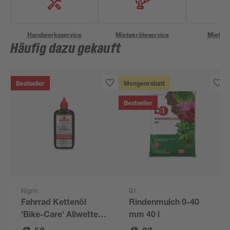
Handwerksservice
Mietgeräteservice
Miettra
Häufig dazu gekauft
Bestseller
Mengenrabatt
Bestseller
Nigrin
B1
Fahrrad Kettenöl
Rindenmulch 0-40
'Bike-Care' Allwetter
mm 40 l
100 ml