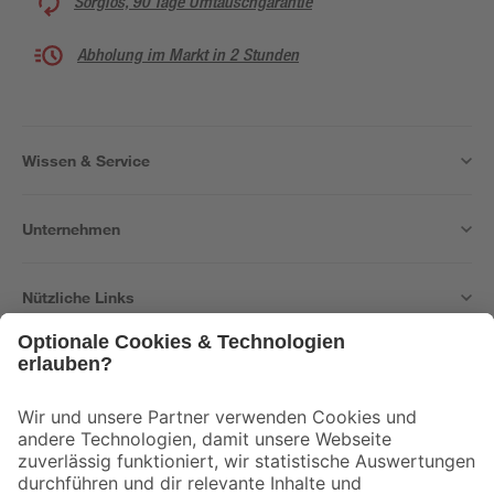
Sorglos, 90 Tage Umtauschgarantie
Abholung im Markt in 2 Stunden
Wissen & Service
Unternehmen
Nützliche Links
Bleib auf dem Laufenden mit unserem Newsletter
Der toom Newsletter: Keine Angebote und Aktionen mehr verpassen!
Zur Newsletter Anmeldung