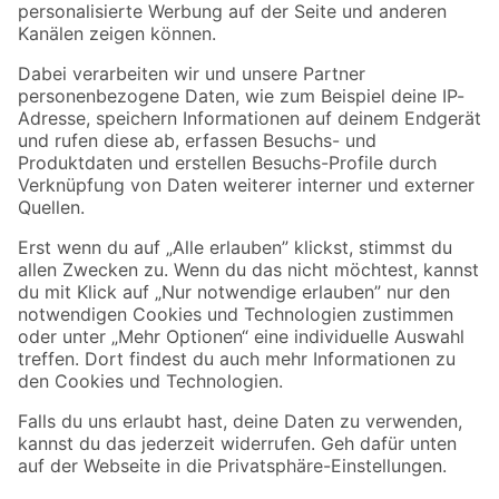
Folge uns
Zahlungsarten
Versandarten
Sicher einkaufen
Jetzt die toom-App herunterladen
Alle Preisangaben in EUR inkl. gesetzl. MwSt.. Die dargestellten Angebote sind unter
Umständen nicht in allen Märkten verfügbar. Die angegebenen Verfügbarkeiten beziehen
sich auf den unter "Mein Markt" ausgewählten toom Baumarkt. Alle Angebote und