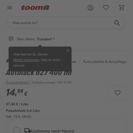
Mein Markt:
Troisdorf
✕
Hier kannst du deinen
, falls er nicht
Markt anpassen
/
Garten & Freizeit
/
Auto & Fahrrad
/
Autozubehör & Autopflege
/
stimmt.
Autolack 827 400 ml
Produktdetails
| Artikelnummer
:
1874136
14
,
99
€
37,48 € / Liter
Paketinhalt:
0,4 Liter
inkl. 19% MwSt.
Lieferung nach Hause