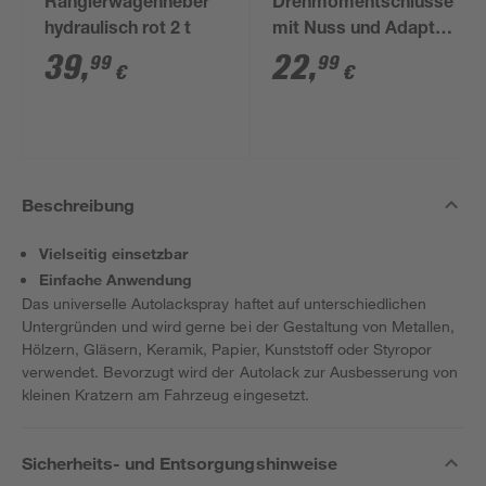
Rangierwagenheber
Drehmomentschlüssel
hydraulisch rot 2 t
mit Nuss und Adapter
1/2"
39
,
22
,
99
99
€
€
Beschreibung
Vielseitig einsetzbar
Einfache Anwendung
Das universelle Autolackspray haftet auf unterschiedlichen
Untergründen und wird gerne bei der Gestaltung von Metallen,
Hölzern, Gläsern, Keramik, Papier, Kunststoff oder Styropor
verwendet. Bevorzugt wird der Autolack zur Ausbesserung von
kleinen Kratzern am Fahrzeug eingesetzt.
Sicherheits- und Entsorgungshinweise