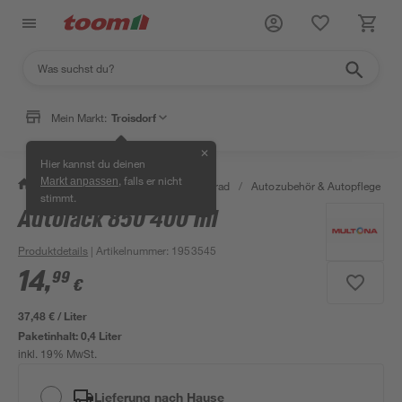
Mein Markt:
Troisdorf
✕
Hier kannst du deinen
, falls er nicht
Markt anpassen
/
Garten & Freizeit
/
Auto & Fahrrad
/
Autozubehör & Autopflege
/
stimmt.
Autolack 850 400 ml
Produktdetails
| Artikelnummer
:
1953545
14
,
99
€
37,48 € / Liter
Paketinhalt:
0,4 Liter
inkl. 19% MwSt.
Lieferung nach Hause