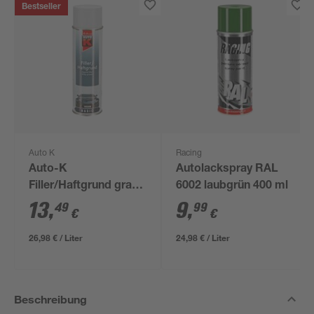
Bestseller
Auto K
Racing
Auto-K
Autolackspray RAL
Filler/Haftgrund grau
6002 laubgrün 400 ml
500 ml
13
,
9
,
49
99
€
€
26,98 € / Liter
24,98 € / Liter
Beschreibung