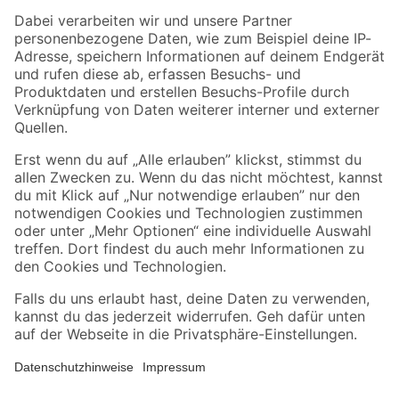
Zahlungsarten
Versandarten
Sicher einkaufen
Jetzt die toom-App herunterladen
Alle Preisangaben in EUR inkl. gesetzl. MwSt.. Die dargestellten Angebote sind unter
Umständen nicht in allen Märkten verfügbar. Die angegebenen Verfügbarkeiten beziehen
sich auf den unter "Mein Markt" ausgewählten toom Baumarkt. Alle Angebote und
Produkte nur solange der Vorrat reicht.
*Paketversand ab 59 € versandkostenfrei, gilt nicht für Artikel mit Speditionsversand, hier
fallen zusätzliche Versandkosten an.