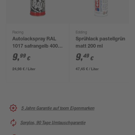
Racing
Edding
Autolackspray RAL
Sprühlack pastellgrün
1017 safrangelb 400
matt 200 ml
ml
9
,
9
,
99
49
€
€
24,98 € / Liter
47,45 € / Liter
5 Jahre Garantie auf toom Eigenmarken
Sorglos, 90 Tage Umtauschgarantie