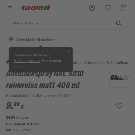
Mein Markt:
Troisdorf
✕
Hier kannst du deinen
, falls er nicht
Markt anpassen
/
Garten & Freizeit
/
Auto & Fahrrad
/
Autozubehör & Autopflege
/
stimmt.
Autolackspray RAL 9010
reinweiss matt 400 ml
Produktdetails
| Artikelnummer
:
1949244
9
,
99
€
24,98 € / Liter
Paketinhalt:
0,4 Liter
inkl. 19% MwSt.