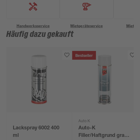
Handwerksservice
Mietgeräteservice
Miettra
Häufig dazu gekauft
Bestseller
Auto K
Lackspray 6002 400
Auto-K
ml
Filler/Haftgrund grau