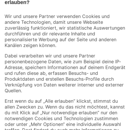
Bleib auf dem Laufenden mit unserem Newsletter
Der toom Newsletter: Keine Angebote und Aktionen mehr verpassen!
Zur Newsletter Anmeldung
Folge uns
Zahlungsarten
Versandarten
Sicher einkaufen
Jetzt die toom-App herunterladen