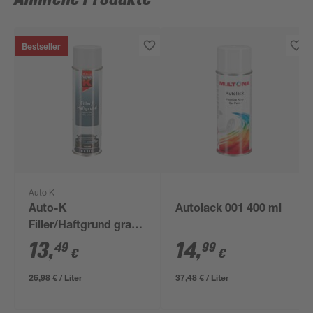
Bestseller
Auto K
Auto-K
Autolack 001 400 ml
Filler/Haftgrund grau
500 ml
13
,
14
,
49
99
€
€
26,98 € / Liter
37,48 € / Liter