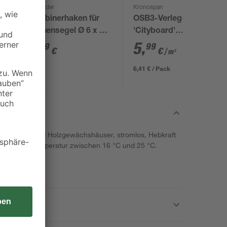
Schneider
Kronospan
Karabinerhaken für
OSB3-Verlegeplatte
Sonnensegel Ø 6 x 60
'Cityboard'
mm
ungeschliffen 1690 x
6
,
5
,
99
99
€
€
/ m²
634 x 12 mm
6,41 € / Pack
et für Alu- und Holzgewächshäuser, stromlos, Hebkraft
, Öffnungstemperatur zwischen 16 °C und 25 °C.