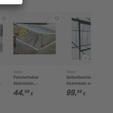
Vitavia
Vitavia
Fensterheber
Seitenfenster 'V' ESG
t
Aluminium
Aluminium schwarz
silberfarben für
59,5 x 79,2 cm für
44
,
99
,
99
99
€
€
Gewächshäuser
Vitavia
Gewächshäuser