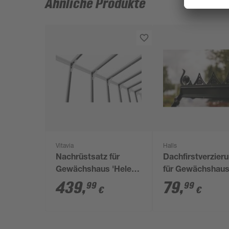
Ähnliche Produkte
Vitavia
Halls
Nachrüstsatz für
Dachfirstverzier
Gewächshaus 'Helena
für Gewächshau
10200' weiß
'ICON 6' mit 4,9 
439
,
79
,
99
99
€
€