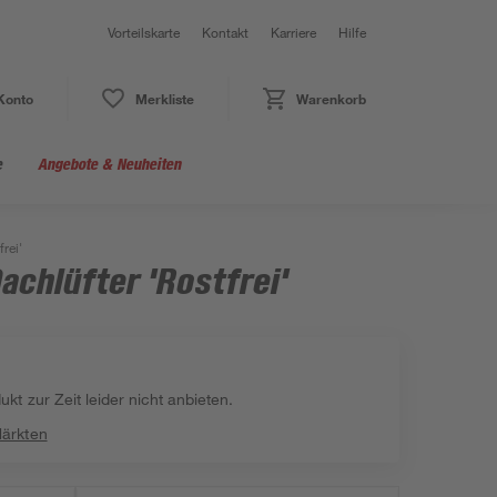
Vorteilskarte
Kontakt
Karriere
Hilfe
Konto
Merkliste
Warenkorb
e
Angebote & Neuheiten
rei'
chlüfter 'Rostfrei'
kt zur Zeit leider nicht anbieten.
Märkten