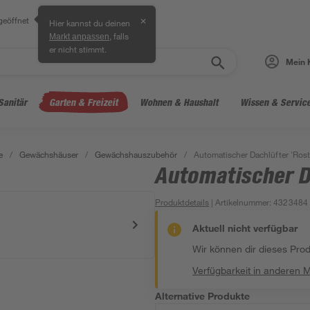
geöffnet
✕
Hier kannst du deinen
, falls
Markt anpassen
er nicht stimmt.
Mein 
Sanitär
Garten & Freizeit
Wohnen & Haushalt
Wissen & Servic
e
/
Gewächshäuser
/
Gewächshauszubehör
/
Automatischer Dachlüfter 'Rostf
Automatischer Da
Produktdetails
| Artikelnummer
:
4323484
Aktuell nicht verfügbar
Wir können dir dieses Produ
Verfügbarkeit in anderen 
Alternative Produkte