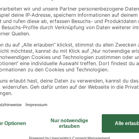
Schneider
B1
0-2
Spannanker für
Rindenmulch 0-40
Sonnensegel 150-218
mm 40 l
mm
7
,
3
,
99
99
€
€
0,10 € / Liter
Mit Alu-Zink-Beschichtung, geeign
ca. 7 kg, Öffnungshöhe ca. 45 cm