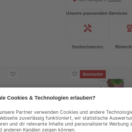
Nicht verfügbar in
Unsere passenden Services
Handwerksservice
Mietgerät
Bestseller