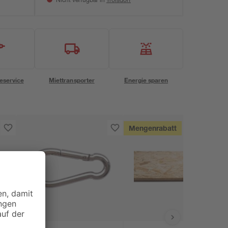
Nicht verfügbar in
eservice
Miettransporter
Energie sparen
Mengenrabatt