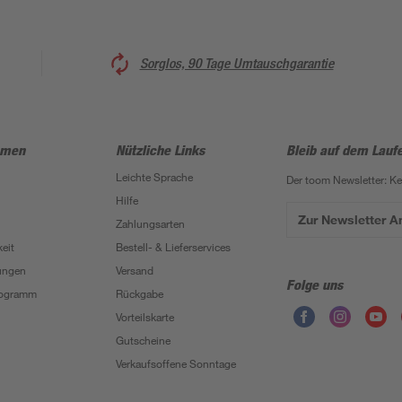
Sorglos, 90 Tage Umtauschgarantie
hmen
Nützliche Links
Bleib auf dem Lauf
Leichte Sprache
Der toom Newsletter: K
Hilfe
Zur Newsletter 
Zahlungsarten
eit
Bestell- & Lieferservices
ungen
Versand
Folge uns
Programm
Rückgabe
Vorteilskarte
Gutscheine
Verkaufsoffene Sonntage