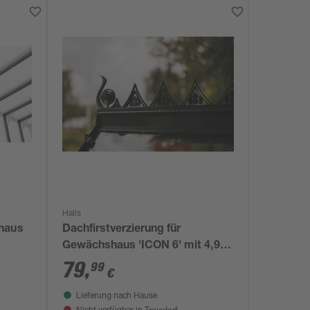
Halls
haus
Dachfirstverzierung für
Gewächshaus 'ICON 6' mit 4,9
m²
79
,
99
€
Lieferung nach Hause
Troisdorf