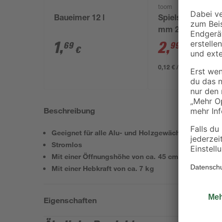
toom
Baueimer 12 l
Spielsand beige 
mm 25 kg
1
,
2
,
69
99
€
€
3,29 €
0,12 € / Kilogramm
Beschreibung
Geeignet für alle Alu- und Holzgewächshäuser
Stromlos
Mit einer Öffnungshöhe von ca. 45 cm
Mit einer Hebkraft von ca. 7 kg
Eigenschaften