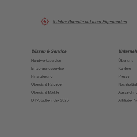
5 Jahre Garantie auf toom Eigenmarken
Wissen & Service
Unterne
Handwerksservice
Über uns
Entsorgungsservice
Karriere
Finanzierung
Presse
Übersicht Ratgeber
Nachhaltigk
Übersicht Märkte
Auszeichn
DIY-Städte-Index 2026
Affiliate-