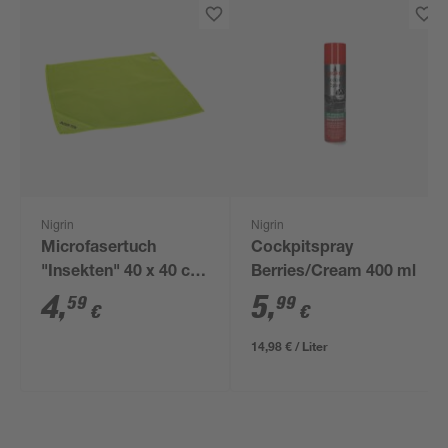
Nigrin
Nigrin
Microfasertuch
Cockpitspray
"Insekten" 40 x 40 cm
Berries/Cream 400 ml
grün
4
,
5
,
59
99
€
€
14,98 € / Liter