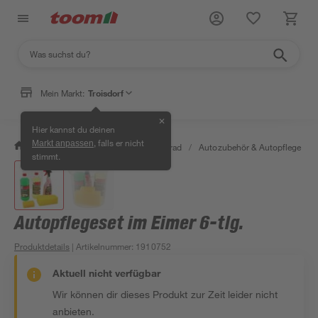
Mein Markt:
Troisdorf
✕
Hier kannst du deinen
, falls er nicht
Markt anpassen
/
Garten & Freizeit
/
Auto & Fahrrad
/
Autozubehör & Autopflege
/
stimmt.
Autopflegeset im Eimer 6-tlg.
Produktdetails
| Artikelnummer
:
1910752
Aktuell nicht verfügbar
Wir können dir dieses Produkt zur Zeit leider nicht
anbieten.