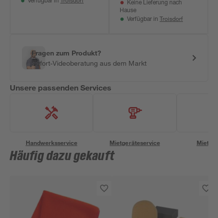
Troisdorf
Verfügbar in
Keine Lieferung nach
Hause
Troisdorf
Verfügbar in
Fragen zum Produkt?
Sofort-Videoberatung aus dem Markt
Unsere passenden Services
Handwerksservice
Mietgeräteservice
Miettra
Häufig dazu gekauft