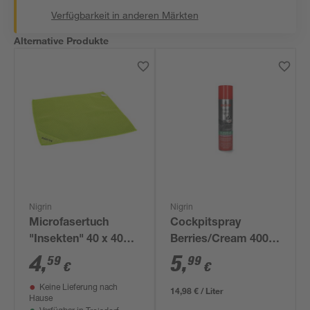
Verfügbarkeit in anderen Märkten
Alternative Produkte
Nigrin
Nigrin
Microfasertuch
Cockpitspray
"Insekten" 40 x 40
Berries/Cream 400
cm grün
ml
4
,
5
,
59
99
€
€
Keine Lieferung nach
14,98 € / Liter
Hause