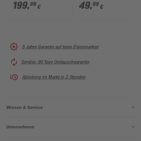
Beleuchtung 74 x 34 x
199
,
49
,
99
99
€
€
29 cm
5 Jahre Garantie auf toom Eigenmarken
Sorglos, 90 Tage Umtauschgarantie
Abholung im Markt in 2 Stunden
Wissen & Service
Unternehmen