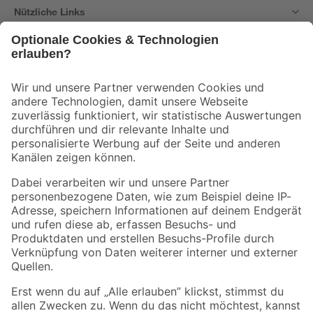
Nützliche Links
Bleib auf dem Laufenden mit unserem Newsletter
Der toom Newsletter: Keine Angebote und Aktionen mehr verpassen!
Zur Newsletter Anmeldung
Folge uns
Zahlungsarten
Versandarten
Sicher einkaufen