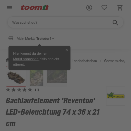
Mein Markt:
Troisdorf
✕
Hier kannst du deinen
, falls er nicht
Markt anpassen
/
Garten & Freizeit
/
Gartenbau & Landschaftsbau
/
Gartenteiche, Br
stimmt.
(1)
Bachlaufelement 'Reventon'
LED-Beleuchtung 74 x 36 x 21
cm