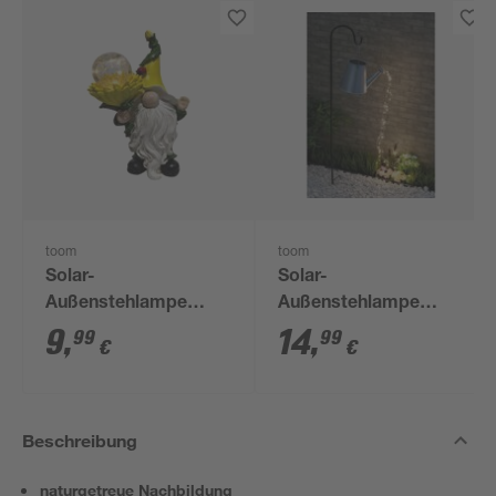
toom
toom
Solar-
Solar-
Außenstehlampe
Außenstehlampe
warmweiß IP 44 13
warmweiß IP 44 30 x
9
,
14
,
99
99
€
€
cm
110 cm
Beschreibung
naturgetreue Nachbildung