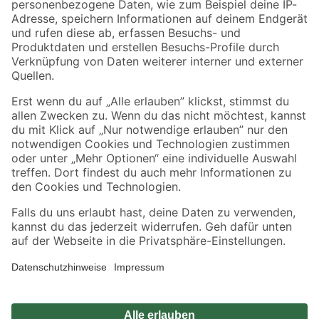
Zahlungsarten
Versandarten
Sicher einkaufen
Jetzt die toom-App herunterladen
Alle Preisangaben in EUR inkl. gesetzl. MwSt.. Die dargestellten Angebote sind unter
Umständen nicht in allen Märkten verfügbar. Die angegebenen Verfügbarkeiten beziehen
sich auf den unter "Mein Markt" ausgewählten toom Baumarkt. Alle Angebote und
Produkte nur solange der Vorrat reicht.
*Paketversand ab 59 € versandkostenfrei, gilt nicht für Artikel mit Speditionsversand, hier
fallen zusätzliche Versandkosten an.
Datenschutz
Privatsphäre
Impressum
AGB