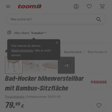
Mein Markt:
Troisdorf
✕
Hier kannst du deinen
, falls er nicht
Markt anpassen
/
Bad & Sanitär
/
Badsicherheit
/
Duschhocker
/
Bad-Hocker höhen
stimmt.
+
2
Bad-Hocker höhenverstellbar
mit Bambus-Sitzfläche
Produktdetails
| Artikelnummer
:
5240119
79
,
99
€