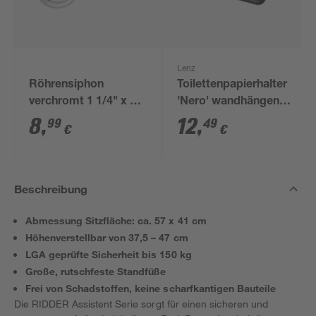
Lenz
Röhrensiphon
Toilettenpapierhalter
verchromt 1 1/4" x 32
'Nero' wandhängend
mm
schwarz
8
,
12
,
99
49
€
€
Beschreibung
Abmessung Sitzfläche: ca. 57 x 41 cm
Höhenverstellbar von 37,5 – 47 cm
LGA geprüfte Sicherheit bis 150 kg
Große, rutschfeste Standfüße
Frei von Schadstoffen, keine scharfkantigen Bauteile
Die RIDDER Assistent Serie sorgt für einen sicheren und