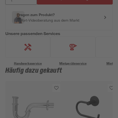
Fragen zum Produkt?
Sofort-Videoberatung aus dem Markt
Unsere passenden Services
Handwerksservice
Mietgeräteservice
Miettra
Häufig dazu gekauft