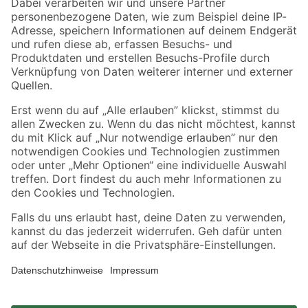
Zahlungsarten
Versandarten
Sicher einkaufen
Jetzt die toom-App herunterladen
Alle Preisangaben in EUR inkl. gesetzl. MwSt.. Die dargestellten Angebote sind unter
Umständen nicht in allen Märkten verfügbar. Die angegebenen Verfügbarkeiten beziehen
sich auf den unter "Mein Markt" ausgewählten toom Baumarkt. Alle Angebote und
Produkte nur solange der Vorrat reicht.
*Paketversand ab 59 € versandkostenfrei, gilt nicht für Artikel mit Speditionsversand, hier
fallen zusätzliche Versandkosten an.