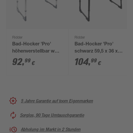
Ridder
Ridder
Bad-Hocker 'Pro'
Bad-Hocker 'Pro'
höhenverstellbar weiß
schwarz 59,5 x 36 x
62,8 x 33,3 x 41,7 -
54 cm
92
,
104
,
99
99
€
€
54,2 cm
5 Jahre Garantie auf toom Eigenmarken
Sorglos, 90 Tage Umtauschgarantie
Abholung im Markt in 2 Stunden