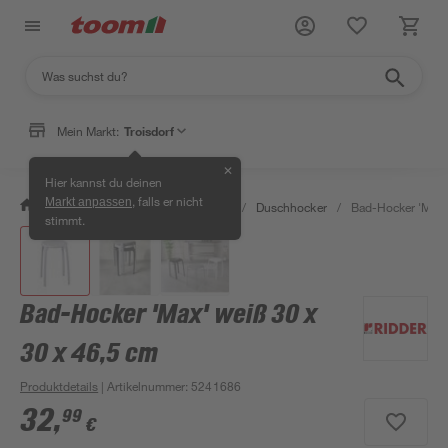
Mein Markt:
Troisdorf
✕
Hier kannst du deinen
, falls er nicht
Markt anpassen
/
Bad & Sanitär
/
Badsicherheit
/
Duschhocker
/
Bad-Hocker 'Max' 
stimmt.
Bad-Hocker 'Max' weiß 30 x
30 x 46,5 cm
Produktdetails
| Artikelnummer
:
5241686
32
,
99
€