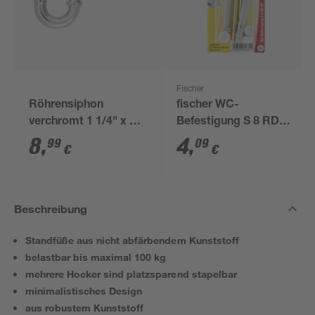
Fischer
Röhrensiphon
fischer WC-
verchromt 1 1/4" x 32
Befestigung S 8 RD
mm
80 2 Stück
8
,
4
,
99
09
€
€
Beschreibung
Standfüße aus nicht abfärbendem Kunststoff
belastbar bis maximal 100 kg
mehrere Hocker sind platzsparend stapelbar
minimalistisches Design
aus robustem Kunststoff