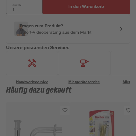
Anzahl:
In den Warenkorb
Fragen zum Produkt?
Sofort-Videoberatung aus dem Markt
Unsere passenden Services
Handwerksservice
Mietgeräteservice
Miettra
Häufig dazu gekauft