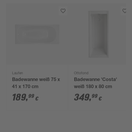
Laufen
Ottofond
Badewanne weiß 75 x
Badewanne 'Costa'
41 x 170 cm
weiß 180 x 80 cm
189
,
349
,
99
99
€
€