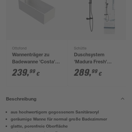
Ottofond
Schütte
Wannenträger zu
Duschsystem
Badewanne 'Costa'
'Madura Fresh'
170 x 70 cm
schwarz
239
,
289
,
99
99
€
€
Beschreibung
aus hochwertigem gegossenem Sanitäracryl
geräumige Wanne für normal große Badezimmer
glatte, porenfreie Oberfläche