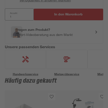
Verfügbarkeit in anderen Märkten
Anzahl:
In den Warenkorb
Fragen zum Produkt?
Sofort-Videoberatung aus dem Markt
Unsere passenden Services
Handwerksservice
Mietgeräteservice
Miettra
Häufig dazu gekauft