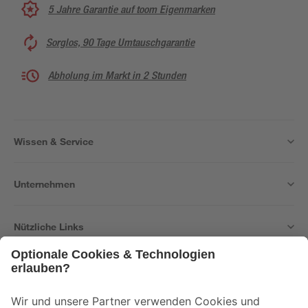
5 Jahre Garantie auf toom Eigenmarken
Sorglos, 90 Tage Umtauschgarantie
Abholung im Markt in 2 Stunden
Wissen & Service
Unternehmen
Nützliche Links
Bleib auf dem Laufenden mit unserem Newsletter
Der toom Newsletter: Keine Angebote und Aktionen mehr verpassen!