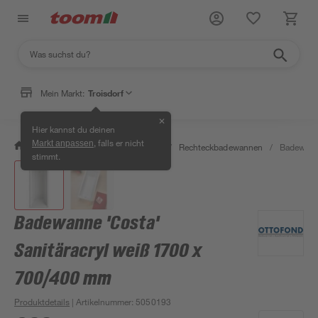
Mein Markt:
Troisdorf
✕
Hier kannst du deinen
, falls er nicht
Markt anpassen
/
Bad & Sanitär
/
Badewannen
/
Rechteckbadewannen
/
Badewanne
stimmt.
Badewanne 'Costa'
Sanitäracryl weiß 1700 x
700/400 mm
Produktdetails
| Artikelnummer
:
5050193