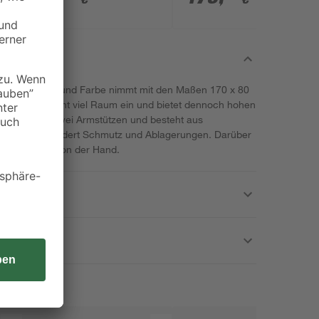
sischer Form und Farbe nimmt mit den Maßen 170 x 80
on 165 l nicht viel Raum ein und bietet dennoch hohen
cken- sowie zwei Armstützen und besteht aus
aterial vermindert Schmutz und Ablagerungen. Darüber
 und einfach von der Hand.