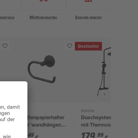
eservice
Miettransporter
Energie sparen
Bestseller
Lenz
Schütte
Toilettenpapierhalter
Duschsystem 'Adria'
'Nero' wandhängend
mit Thermostat
schwarz
schwarz rund
12
,
179
,
49
99
€
€