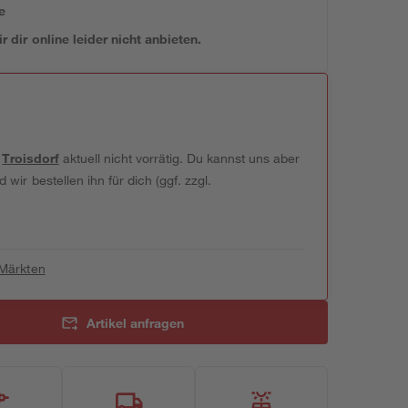
e
 dir online leider nicht anbieten.
t
Troisdorf
aktuell nicht vorrätig. Du kannst uns aber
wir bestellen ihn für dich (ggf. zzgl.
 Märkten
Artikel anfragen