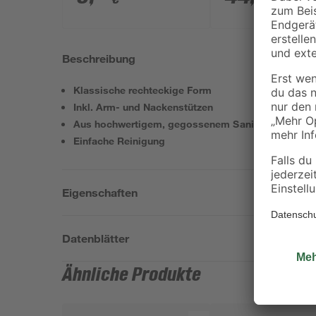
Beschreibung
Klassische rechteckige Form
Inkl. Arm- und Nackenstützen
Aus hochwertigem, gegossenem Sanitäracryl
Einfache Reinigung
Eigenschaften
Datenblätter
Ähnliche Produkte