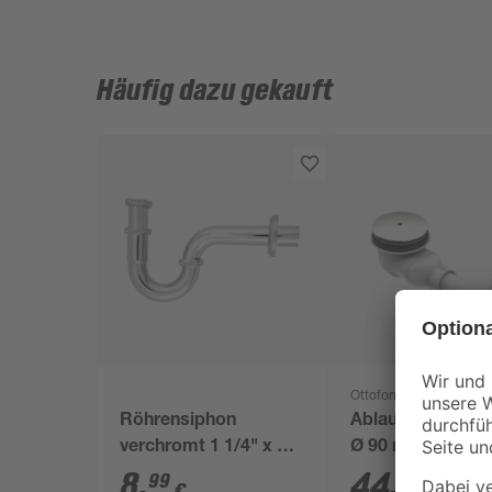
Häufig dazu gekauft
Ottofond
Röhrensiphon
Ablaufgarnitur 'T
verchromt 1 1/4" x 32
Ø 90 mm
mm
8
,
44
,
99
99
€
€