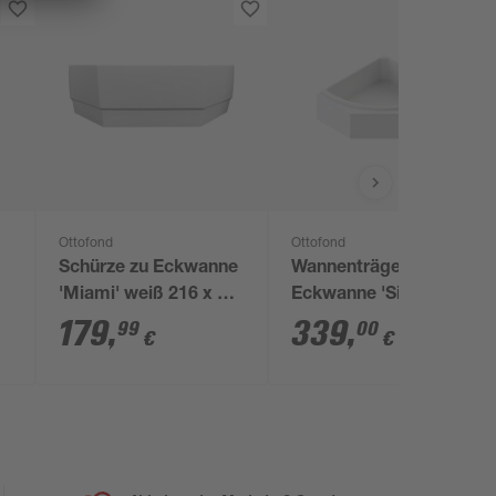
Ottofond
Ottofond
Schürze zu Eckwanne
Wannenträger zu
'Miami' weiß 216 x 54
Eckwanne 'Siam'
,
x 3 cm
179
,
339
,
99
00
€
€