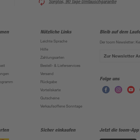
Sorglos, 90 Tage Umtauschgarantie
hmen
Nützliche Links
Bleib auf dem Lauf
Leichte Sprache
Der toom Newsletter: K
Hilfe
Zur Newsletter 
Zahlungsarten
eit
Bestell- & Lieferservices
ungen
Versand
Folge uns
Programm
Rückgabe
Vorteilskarte
Gutscheine
Verkaufsoffene Sonntage
rten
Sicher einkaufen
Jetzt die toom-App