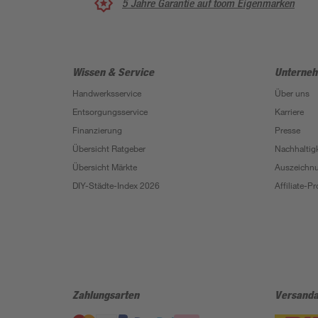
5 Jahre Garantie auf toom Eigenmarken
Wissen & Service
Unterne
Handwerksservice
Über uns
Entsorgungsservice
Karriere
Finanzierung
Presse
Übersicht Ratgeber
Nachhaltigk
Übersicht Märkte
Auszeichn
DIY-Städte-Index 2026
Affiliate-
Zahlungsarten
Versanda