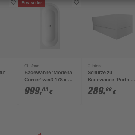
Bestseller
Ottofond
Ottofond
fu"
Badewanne 'Modena
Schürze zu
ß
Corner' weiß 178 x 78
Badewanne 'Porta'
cm rechts
weiß 180 x 60 x 3 cm
999
,
289
,
00
99
€
€
rechts