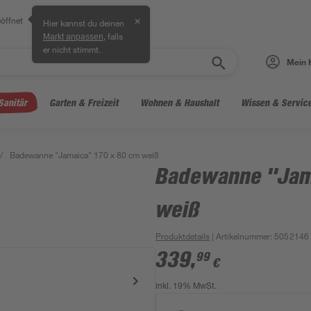
öffnet
✕
Hier kannst du deinen
, falls
Markt anpassen
er nicht stimmt.
Mein 
Sanitär
Garten & Freizeit
Wohnen & Haushalt
Wissen & Servic
/
Badewanne "Jamaica" 170 x 80 cm weiß
Badewanne "Jam
weiß
Produktdetails
| Artikelnummer
:
5052146
339
,
99
€
inkl. 19% MwSt.