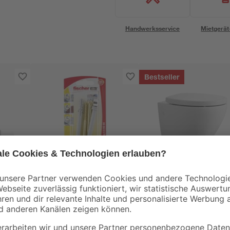
Handwerksservice
Mietgerät
Bestseller
Fischer
asso'
fischer WC-
Wand-WC
Befestigung S 8 RD
spülrandlos 'Rio'
80 2 Stück
inklusive WC-Sitz
4
,
199
,
09
99
€
€