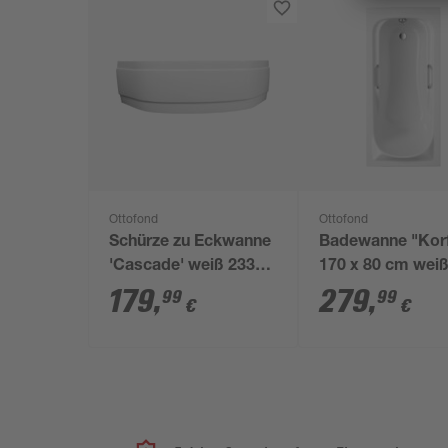
Ottofond
Ottofond
Schürze zu Eckwanne
Badewanne "Kor
'Cascade' weiß 2330
170 x 80 cm wei
mm
179
,
279
,
99
99
€
€