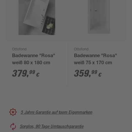
Ottofond
Ottofond
Badewanne "Rosa"
Badewanne "Rosa"
weiß 80 x 180 cm
weiß 75 x 170 cm
379
,
359
,
99
99
€
€
5 Jahre Garantie auf toom Eigenmarken
Sorglos, 90 Tage Umtauschgarantie