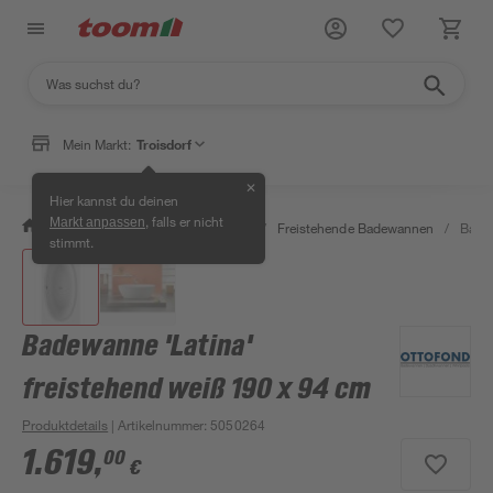
Mein Markt:
Troisdorf
✕
Hier kannst du deinen
, falls er nicht
Markt anpassen
/
Bad & Sanitär
/
Badewannen
/
Freistehende Badewannen
/
Badew
stimmt.
Badewanne 'Latina'
freistehend weiß 190 x 94 cm
Produktdetails
| Artikelnummer
:
5050264
1.619
,
00
€