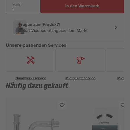
Anzahl:
In den Warenkorb
Fragen zum Produkt?
Sofort-Videoberatung aus dem Markt
Unsere passenden Services
Handwerksservice
Mietgeräteservice
Miettra
Häufig dazu gekauft