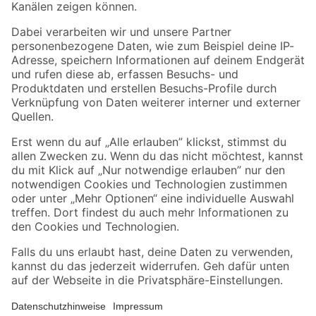
Folge uns
Zahlungsarten
Versandarten
Sicher einkaufen
Jetzt die toom-App herunterladen
Alle Preisangaben in EUR inkl. gesetzl. MwSt.. Die dargestellten Angebote sind unter
Umständen nicht in allen Märkten verfügbar. Die angegebenen Verfügbarkeiten beziehen
sich auf den unter "Mein Markt" ausgewählten toom Baumarkt. Alle Angebote und
Produkte nur solange der Vorrat reicht.
*Paketversand ab 59 € versandkostenfrei, gilt nicht für Artikel mit Speditionsversand, hier