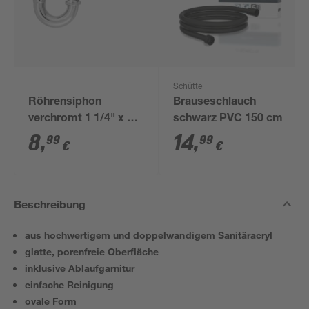
Schütte
Röhrensiphon
Brauseschlauch
verchromt 1 1/4" x 32
schwarz PVC 150 cm
mm
8
,
14
,
99
99
€
€
Beschreibung
aus hochwertigem und doppelwandigem Sanitäracryl
glatte, porenfreie Oberfläche
inklusive Ablaufgarnitur
einfache Reinigung
ovale Form