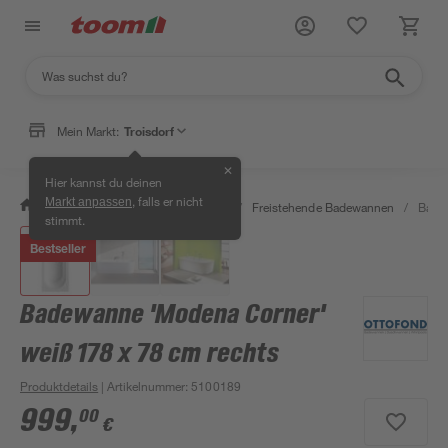
Mein Markt:
Troisdorf
✕
Hier kannst du deinen
, falls er nicht
Markt anpassen
/
Bad & Sanitär
/
Badewannen
/
Freistehende Badewannen
/
Badew
stimmt.
Bestseller
Badewanne 'Modena Corner'
weiß 178 x 78 cm rechts
Produktdetails
| Artikelnummer
:
5100189
999
,
00
€