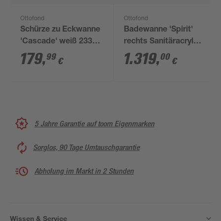
Ottofond
Ottofond
Schürze zu Eckwanne
Badewanne 'Spirit'
'Cascade' weiß 2330
rechts Sanitäracryl
mm
weiß 1800 x 800 mm
179
,
1.319
,
99
00
€
€
5 Jahre Garantie auf toom Eigenmarken
Sorglos, 90 Tage Umtauschgarantie
Abholung im Markt in 2 Stunden
Wissen & Service