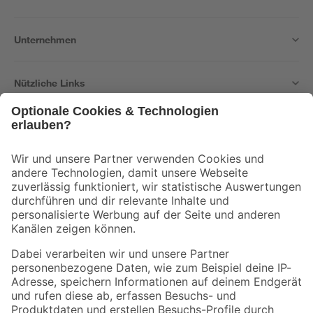
Unternehmen
Nützliche Links
Bleib auf dem Laufenden mit unserem Newsletter
Der toom Newsletter: Keine Angebote und Aktionen mehr verpassen!
Zur Newsletter Anmeldung
Folge uns
Zahlungsarten
Versandarten