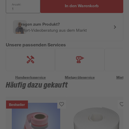
Anzahl:
In den Warenkorb
Fragen zum Produkt?
Sofort-Videoberatung aus dem Markt
Unsere passenden Services
Handwerksservice
Mietgeräteservice
Miettra
Häufig dazu gekauft
Bestseller