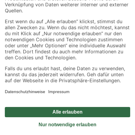
Sicher einkaufen
Jetzt die toom-App herunterladen
Alle Preisangaben in EUR inkl. gesetzl. MwSt.. Die dargestellten Angebote sind unter
Umständen nicht in allen Märkten verfügbar. Die angegebenen Verfügbarkeiten beziehen
sich auf den unter "Mein Markt" ausgewählten toom Baumarkt. Alle Angebote und
Produkte nur solange der Vorrat reicht.
*Paketversand ab 59 € versandkostenfrei, gilt nicht für Artikel mit Speditionsversand, hier
fallen zusätzliche Versandkosten an.
Datenschutz
Privatsphäre
Impressum
AGB
Nutzungsbedingungen
Widerrufsrecht
Vertrag widerrufen
Barrierefreiheit