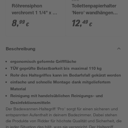
Lenz
Röhrensiphon
Toilettenpapierhalter
verchromt 1 1/4" x 32
'Nero' wandhängend
mm
schwarz
8
,
12
,
99
49
€
€
Beschreibung
ergonomisch geformte Grifffläche
TÜV geprüfte Belastbarkeit bis maximal 110 kg
Rohr des Haltegriffes kann im Bedarfsfall gekürzt werden
einfache und schnelle Montage dank mitgeliefertem
Material
Reinigung mit handelsüblichen Reinigungs- und
Desinfektionsmitteln
Der Badewannen-Haltegriff 'Pro' sorgt für einen sicheren und
entspannten Aufenthalt in deinem Badezimmer. Dabei stehen
die Produkte von Ridder für höchste Qualität und Sicherheit, die
in jeder Situation das hält, was sie verspricht. Der Haltegriff