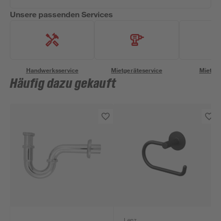
Unsere passenden Services
Handwerksservice
Mietgeräteservice
Miettra
Häufig dazu gekauft