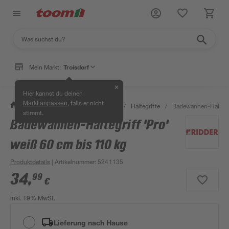
Mein Markt:
Troisdorf
✕
Hier kannst du deinen
, falls er nicht
Markt anpassen
/
Bad & Sanitär
/
Badsicherheit
/
Haltegriffe
/
Badewannen-Haltegri
stimmt.
Badewannen-Haltegriff 'Pro'
weiß 60 cm bis 110 kg
Produktdetails
| Artikelnummer
:
5241135
34
,
99
€
inkl. 19% MwSt.
Lieferung nach Hause