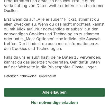
Sicher einkaufen
Jetzt die toom-App herunterladen
Alle Preisangaben in EUR inkl. gesetzl. MwSt.. Die dargestellten Angebote sind unter
Umständen nicht in allen Märkten verfügbar. Die angegebenen Verfügbarkeiten beziehen
sich auf den unter "Mein Markt" ausgewählten toom Baumarkt. Alle Angebote und
Produkte nur solange der Vorrat reicht.
*Paketversand ab 59 € versandkostenfrei, gilt nicht für Artikel mit Speditionsversand, hier
fallen zusätzliche Versandkosten an.
Datenschutz
Privatsphäre
Impressum
AGB
Nutzungsbedingungen
Widerrufsrecht
Vertrag widerrufen
Barrierefreiheit