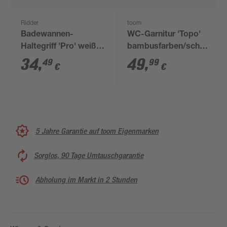
Ridder
toom
Badewannen-
WC-Garnitur 'Topo'
Haltegriff 'Pro' weiß
bambusfarben/schwarz
45 cm bis 110 kg
24 x 64,5 x 18 cm
34
,
49
,
49
99
€
€
5 Jahre Garantie auf toom Eigenmarken
Sorglos, 90 Tage Umtauschgarantie
Abholung im Markt in 2 Stunden