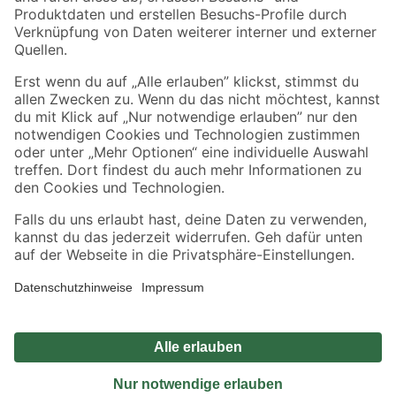
Sicher einkaufen
Jetzt die toom-App herunterladen
Alle Preisangaben in EUR inkl. gesetzl. MwSt.. Die dargestellten Angebote sind unter
Umständen nicht in allen Märkten verfügbar. Die angegebenen Verfügbarkeiten beziehen
sich auf den unter "Mein Markt" ausgewählten toom Baumarkt. Alle Angebote und
Produkte nur solange der Vorrat reicht.
*Paketversand ab 59 € versandkostenfrei, gilt nicht für Artikel mit Speditionsversand, hier
fallen zusätzliche Versandkosten an.
Datenschutz
Privatsphäre
Impressum
AGB
Nutzungsbedingungen
Widerrufsrecht
Vertrag widerrufen
Barrierefreiheit