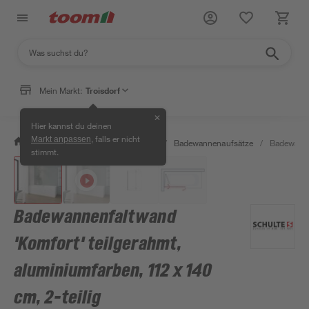
Mein Markt:
Troisdorf
✕
Hier kannst du deinen
, falls er nicht
Markt anpassen
/
Bad & Sanitär
/
Badewannen
/
Badewannenaufsätze
/
Badewannen
stimmt.
Badewannenfaltwand
'Komfort' teilgerahmt,
aluminiumfarben, 112 x 140
cm, 2-teilig