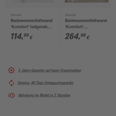
Schulte
Schulte
Badewannenfaltwand
Badewannenfaltwand
'Komfort' teilgerahmt,
'Komfort'
aluminiumfarben, 70 x
vollgerahmt,
114
,
264
,
99
99
€
€
130 cm, 1-teilig
aluminiumfarben, 127
x 140 cm, 3-teilig
5 Jahre Garantie auf toom Eigenmarken
Sorglos, 90 Tage Umtauschgarantie
Abholung im Markt in 2 Stunden