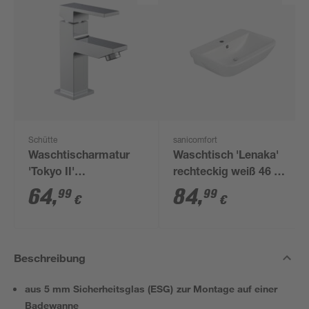
Schütte
sanicomfort
Waschtischarmatur
Waschtisch 'Lenaka'
'Tokyo II'
rechteckig weiß 46 x
chromfarben
60 x 16 cm
64
,
84
,
99
99
€
€
Beschreibung
aus 5 mm Sicherheitsglas (ESG) zur Montage auf einer
Badewanne