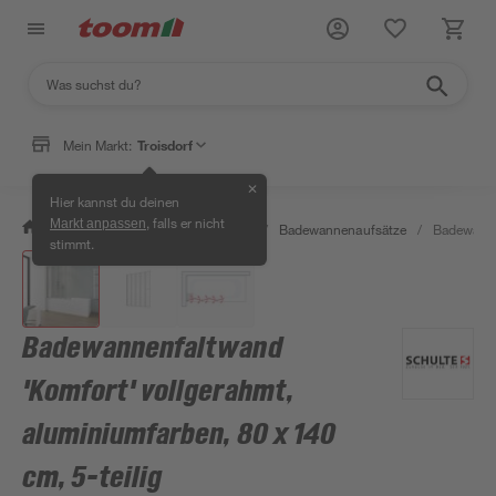
Mein Markt:
Troisdorf
✕
Hier kannst du deinen
, falls er nicht
Markt anpassen
/
Bad & Sanitär
/
Badewannen
/
Badewannenaufsätze
/
Badewannen
stimmt.
Badewannenfaltwand
'Komfort' vollgerahmt,
aluminiumfarben, 80 x 140
cm, 5-teilig