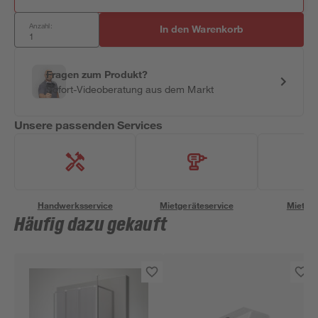
Anzahl:
In den Warenkorb
Fragen zum Produkt?
Sofort-Videoberatung aus dem Markt
Unsere passenden Services
Handwerksservice
Mietgeräteservice
Miettra
Häufig dazu gekauft