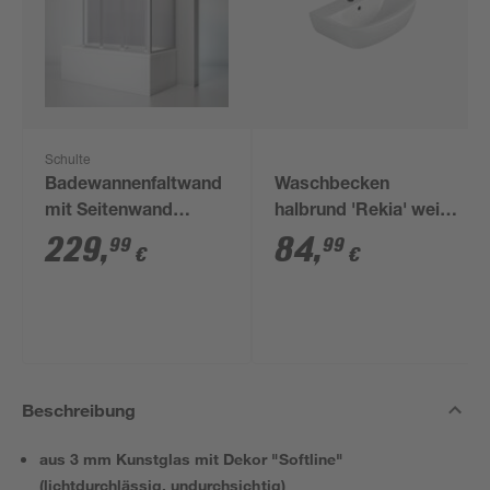
Schulte
Badewannenfaltwand
Waschbecken
mit Seitenwand
halbrund 'Rekia' weiß
vollgerahmt 71 x 129
60 x 15,9 x 44 cm
229
,
84
,
99
99
€
€
x 140 cm
Beschreibung
aus 3 mm Kunstglas mit Dekor "Softline"
(lichtdurchlässig, undurchsichtig)