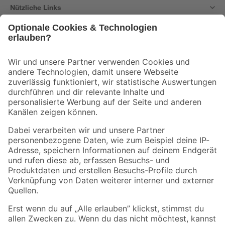
Nützliche Links
Bleib auf dem Laufenden mit unserem Newsletter
Der toom Newsletter: Keine Angebote und Aktionen mehr verpassen!
Zur Newsletter Anmeldung
Folge uns
Zahlungsarten
Versandarten
Sicher einkaufen