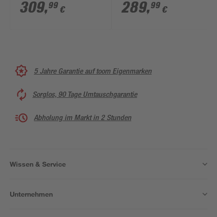
Kunstglas, Alu-Natur
'Komfort' Echtglas
309
,
289
,
99
99
€
€
2 x 104 x 140 cm
Dekor Querstreifen,
Alu-Natur 70 - 118 x
140 cm
5 Jahre Garantie auf toom Eigenmarken
Sorglos, 90 Tage Umtauschgarantie
Abholung im Markt in 2 Stunden
Wissen & Service
Unternehmen