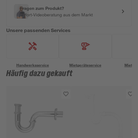
Fragen zum Produkt?
Sofort-Videoberatung aus dem Markt
Unsere passenden Services
Handwerksservice
Mietgeräteservice
Miettra
Häufig dazu gekauft