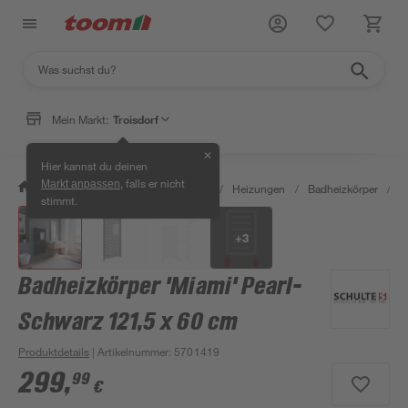
Mein Markt:
Troisdorf
✕
Hier kannst du deinen
, falls er nicht
Markt anpassen
/
Bauen & Renovieren
/
Heizen
/
Heizungen
/
Badheizkörper
/
B
stimmt.
+
3
Badheizkörper 'Miami' Pearl-
Schwarz 121,5 x 60 cm
Produktdetails
| Artikelnummer
:
5701419
299
,
99
€