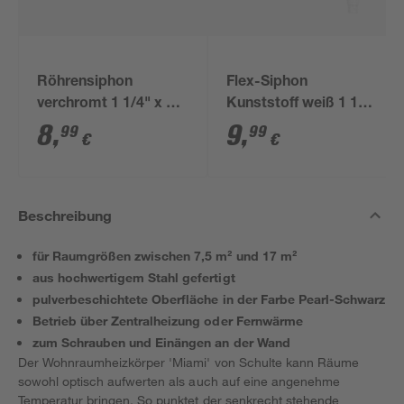
Röhrensiphon
Flex-Siphon
verchromt 1 1/4" x 32
Kunststoff weiß 1 1/2'
mm
x 40/50 mm
8
,
9
,
99
99
€
€
Beschreibung
für Raumgrößen zwischen 7,5 m² und 17 m²
aus hochwertigem Stahl gefertigt
pulverbeschichtete Oberfläche in der Farbe Pearl-Schwarz
Betrieb über Zentralheizung oder Fernwärme
zum Schrauben und Einängen an der Wand
Der Wohnraumheizkörper 'Miami' von Schulte kann Räume
sowohl optisch aufwerten als auch auf eine angenehme
Temperatur bringen. So punktet der senkrecht stehende