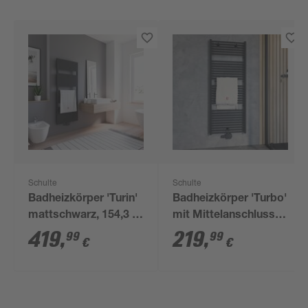
Schulte
Schulte
Badheizkörper 'Turin'
Badheizkörper 'Turbo'
mattschwarz, 154,3 x
mit Mittelanschluss,
50,5 cm
mattschwarz 153,5 x
419
,
219
,
99
99
€
€
60 cm