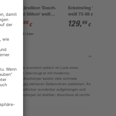
Alpina
Sanitärsilikon 'Dusch-
Eckeinstieg 'Larissa'
& Bad Silikon' weiß
weiß 73-88 x 180 cm
300 ml
12
,
129
,
99
99
€
€
43,30 € / Liter
 Marke Schulte erscheint optisch im Look eines
nisch hingegen überzeugt er mit moderner,
 schlanke Badheizkörper besitzt viele schmale
was geringfügig stärkeren Seitenrohren stabilisiert. An
gen können Handtücher wunderbar aufgehangen und
er Designheizkörper ist drehbar: Anschluss ist rechts
n beträgt 10 l.