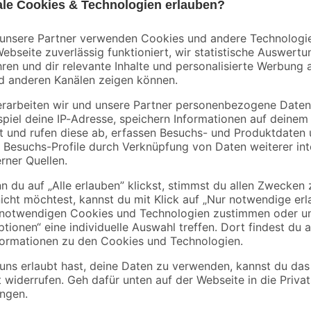
Ridder
Heka
Halte-Sauggriff
Fliesenschneider
auf
'Comfort' mobil, weiß,
'Magiccut' 64 cm
32 cm, bis 100 kg
34
,
259
,
99
99
€
€
Der Heizkörper 'München' von der
klassischen Badheizkörpers. Tech
energiesparender Heiztechnik. Der
eiß
Querverstrebungen und wird von et
den zahlreichen Querverstrebun
getrocknet oder gewärmt werden. D
oder links möglich. Das Füllvolume