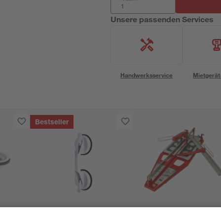
Unsere passenden Services
Handwerksservice
Mietgerät
Bestseller