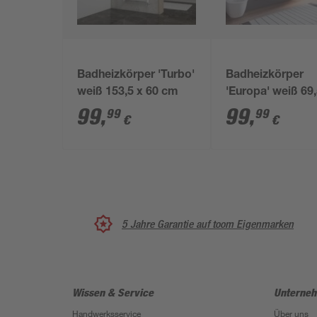
Badheizkörper 'Turbo'
Badheizkörper
weiß 153,5 x 60 cm
'Europa' weiß 69,
50 cm
99
,
99
,
99
99
€
€
5 Jahre Garantie auf toom Eigenmarken
Wissen & Service
Unterne
Handwerksservice
Über uns