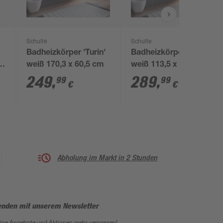
Schulte
Schulte
Badheizkörper 'Turin'
Badheizkörper 'Turbo'
weiß 170,3 x 60,5 cm
weiß 113,5 x 60 cm,
Anschluss links
249
,
289
,
99
99
€
€
Abholung im Markt in 2 Stunden
enden mit unserem Newsletter
eine Angebote und Aktionen mehr verpassen!