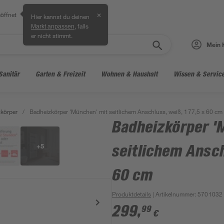
öffnet
✕
Hier kannst du deinen
, falls
Markt anpassen
er nicht stimmt.
Mein 
Sanitär
Garten & Freizeit
Wohnen & Haushalt
Wissen & Servic
körper
/
Badheizkörper 'München' mit seitlichem Anschluss, weiß, 177,5 x 60 cm
Badheizkörper '
+
5
seitlichem Ansch
60 cm
Produktdetails
| Artikelnummer
:
5701032
299
,
99
€