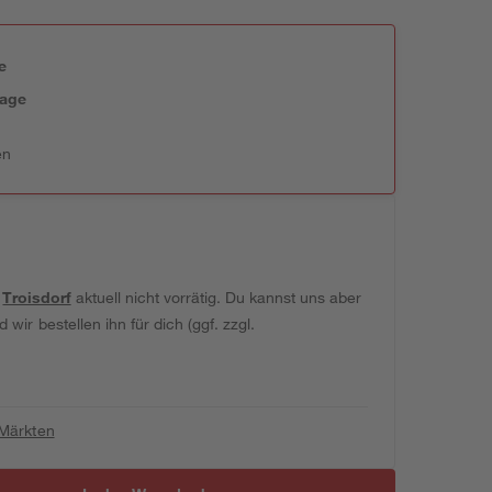
e
tage
en
t
Troisdorf
aktuell nicht vorrätig. Du kannst uns aber
wir bestellen ihn für dich (ggf. zzgl.
 Märkten