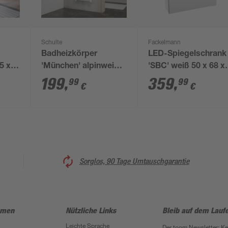
Schulte
Fackelmann
Badheizkörper
LED-Spiegelschrank
5 x
'München' alpinweiß
'SBC' weiß 50 x 68 x
121,5 x 50 cm
15,3 cm links
199
,
359
,
99
99
€
€
Sorglos, 90 Tage Umtauschgarantie
hmen
Nützliche Links
Bleib auf dem Lauf
Leichte Sprache
Der toom Newsletter: K