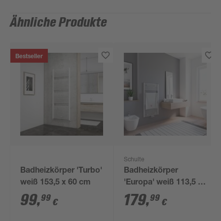
Ähnliche Produkte
Bestseller
Schulte
Badheizkörper 'Turbo'
Badheizkörper
weiß 153,5 x 60 cm
'Europa' weiß 113,5 x
60 cm
99
,
179
,
99
99
€
€