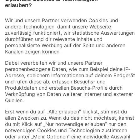
Bleib auf dem Laufenden mit unserem Newsletter
Der toom Newsletter: Keine Angebote und Aktionen mehr verpassen!
Zur Newsletter Anmeldung
Folge uns
Zahlungsarten
Versandarten
Sicher einkaufen
Jetzt die toom-App herunterladen