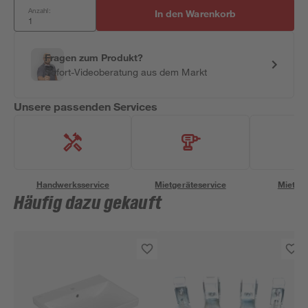
Anzahl:
In den Warenkorb
Fragen zum Produkt?
Sofort-Videoberatung aus dem Markt
Unsere passenden Services
Handwerksservice
Mietgeräteservice
Miettra
Häufig dazu gekauft