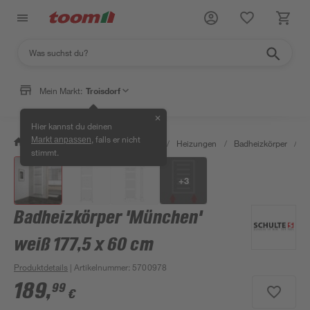
Mein Markt:
Troisdorf
✕
Hier kannst du deinen
, falls er nicht
Markt anpassen
/
Bauen & Renovieren
/
Heizen
/
Heizungen
/
Badheizkörper
/
B
stimmt.
+
3
Badheizkörper 'München'
weiß 177,5 x 60 cm
Produktdetails
| Artikelnummer
:
5700978
189
,
99
€