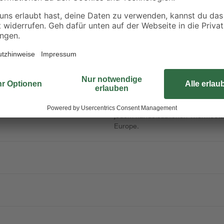
Durch die eleganten schmalen horiz
Variante des P2. Die ausgewogene
flachen Horizontalprofile verleih
inger Tiefe
Optik. Zusätzlich als Handtuchw
Badheizkörper kann innerhalb jede
jedem handelsüblichen Thermostat
Europe.