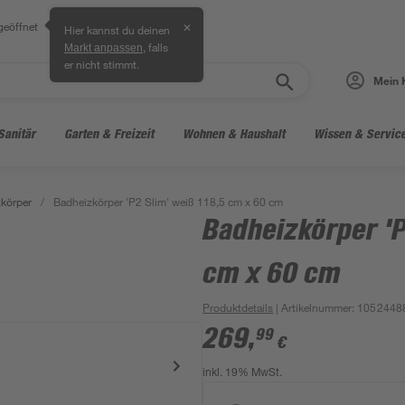
geöffnet
✕
Hier kannst du deinen
, falls
Markt anpassen
er nicht stimmt.
Mein 
Sanitär
Garten & Freizeit
Wohnen & Haushalt
Wissen & Servic
körper
/
Badheizkörper 'P2 Slim' weiß 118,5 cm x 60 cm
Badheizkörper 'P
cm x 60 cm
Produktdetails
| Artikelnummer
:
1052448
269
,
99
€
inkl. 19% MwSt.