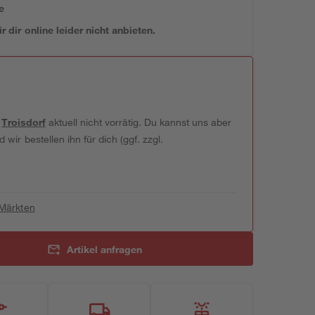
e
 dir online leider nicht anbieten.
t
Troisdorf
aktuell nicht vorrätig. Du kannst uns aber
wir bestellen ihn für dich (ggf. zzgl.
 Märkten
Artikel anfragen