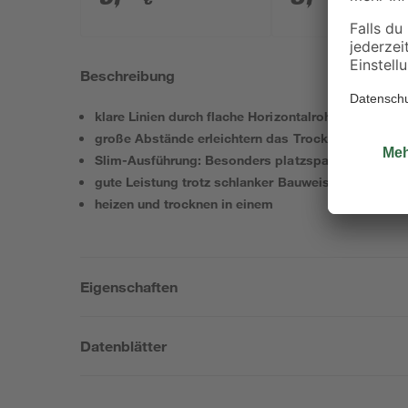
Beschreibung
klare Linien durch flache Horizontalrohre
große Abstände erleichtern das Trocknen
Slim-Ausführung: Besonders platzsparend dank ger
gute Leistung trotz schlanker Bauweise
heizen und trocknen in einem
Eigenschaften
Datenblätter