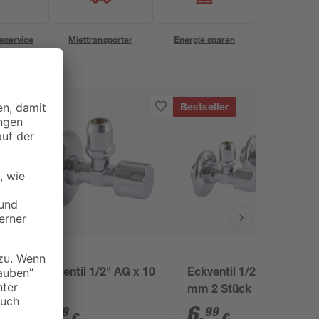
eservice
Miettransporter
Energie sparen
Bestseller
Eckventil 1/2" AG x 10
Eckventil 1/2" AG x 10
mm
mm 2 Stück
3
,
6
,
79
99
€
€