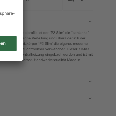
ontalen Paneelprofile ist der 'P2 Slim' die "schlanke"
 und harmonische Verteilung und Charakteristik der
en dem Designheizkörper 'P2 Slim' die eigene, moderne
ärmer und Handtuchtrockner verwendbar. Dieser XIMAX
r gängigen Zentralheizung eingebaut werden und ist mit
ventil kombinierbar. Handwerkerqualität Made in