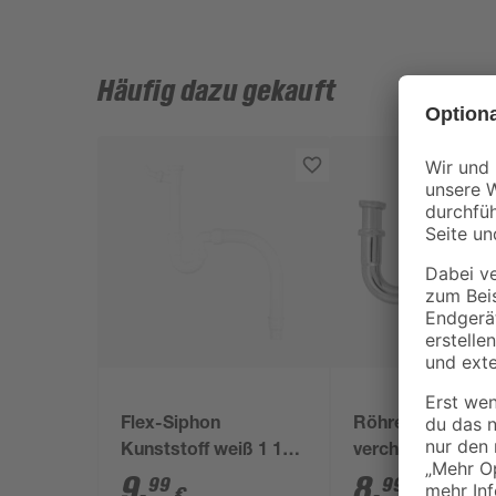
Häufig dazu gekauft
Flex-Siphon
Röhrensiphon
Kunststoff weiß 1 1/2'
verchromt 1 1/4"
x 40/50 mm
mm
9
,
8
,
99
99
€
€