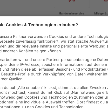
Handwerksservice
Mietgerät
Bestseller
Kirchhoff
B1
Winkel 90 Grad Ø
Spültischarmatur
 x 32
19,05 mm (3/4”)
'Carli' chromfarben
2
,
22
,
89
99
€
€