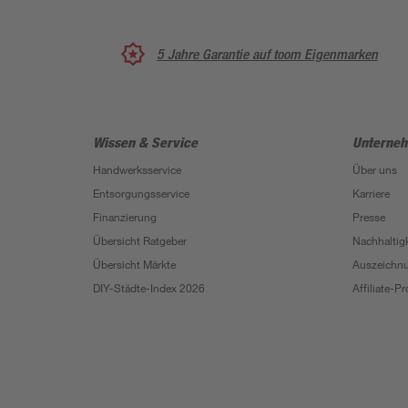
5 Jahre Garantie auf toom Eigenmarken
Wissen & Service
Unterne
Handwerksservice
Über uns
Entsorgungsservice
Karriere
Finanzierung
Presse
Übersicht Ratgeber
Nachhaltigk
Übersicht Märkte
Auszeichn
DIY-Städte-Index 2026
Affiliate-