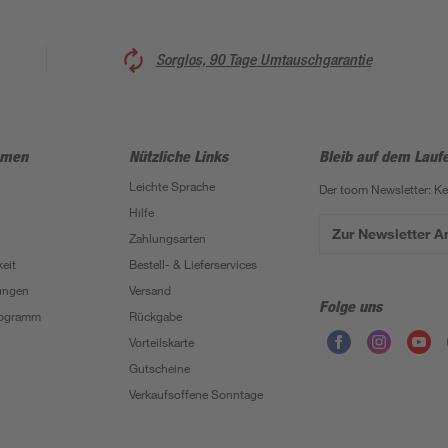
Sorglos, 90 Tage Umtauschgarantie
hmen
Nützliche Links
Bleib auf dem Lauf
Leichte Sprache
Der toom Newsletter: K
Hilfe
Zur Newsletter 
Zahlungsarten
eit
Bestell- & Lieferservices
ungen
Versand
Folge uns
Programm
Rückgabe
Vorteilskarte
Gutscheine
Verkaufsoffene Sonntage