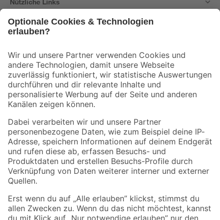
Nützliche Links
Bleib auf dem Laufenden mit unserem Newsletter
Der toom Newsletter: Keine Angebote und Aktionen mehr verpassen!
Zur Newsletter Anmeldung
Folge uns
Zahlungsarten
Versandarten
Sicher einkaufen