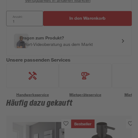
Verfügbarkeit in anderen Märkten
Anzahl:
In den Warenkorb
Fragen zum Produkt?
Sofort-Videoberatung aus dem Markt
Unsere passenden Services
Handwerksservice
Mietgeräteservice
Miettra
Häufig dazu gekauft
Bestseller