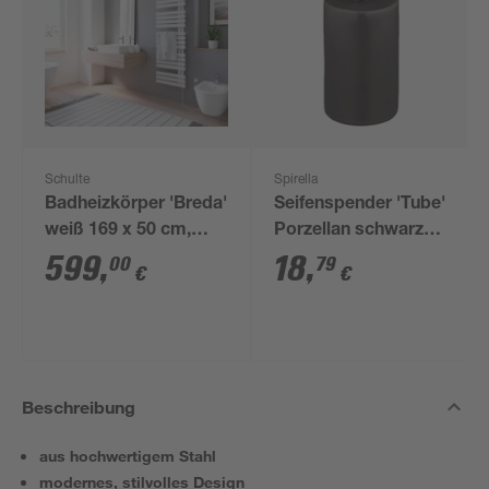
Schulte
Spirella
Badheizkörper 'Breda'
Seifenspender 'Tube'
weiß 169 x 50 cm,
Porzellan schwarz
Anschluss rechts
300 ml
599
,
18
,
00
79
€
€
Beschreibung
aus hochwertigem Stahl
modernes, stilvolles Design