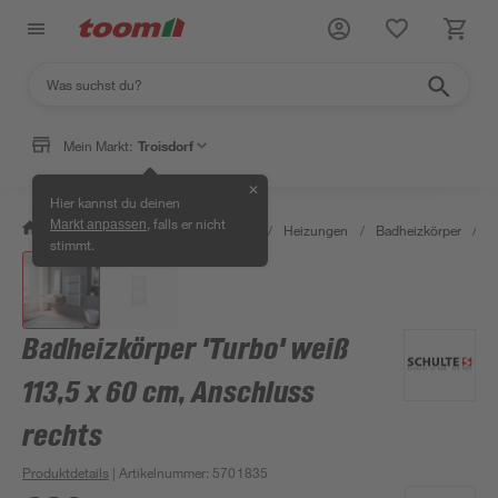
Mein Markt:
Troisdorf
✕
Hier kannst du deinen
, falls er nicht
Markt anpassen
/
Bauen & Renovieren
/
Heizen
/
Heizungen
/
Badheizkörper
/
B
stimmt.
Badheizkörper 'Turbo' weiß
113,5 x 60 cm, Anschluss
rechts
Produktdetails
| Artikelnummer
:
5701835