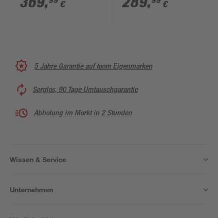
369
,
289
,
99
99
€
€
links
5 Jahre Garantie auf toom Eigenmarken
Sorglos, 90 Tage Umtauschgarantie
Abholung im Markt in 2 Stunden
Wissen & Service
Unternehmen