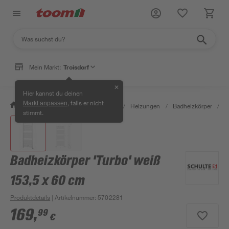
Mein Markt:
Troisdorf
✕
Hier kannst du deinen
, falls er nicht
Markt anpassen
/
Bauen & Renovieren
/
Heizen
/
Heizungen
/
Badheizkörper
/
B
stimmt.
Badheizkörper 'Turbo' weiß
153,5 x 60 cm
Produktdetails
| Artikelnummer
:
5702281
169
,
99
€