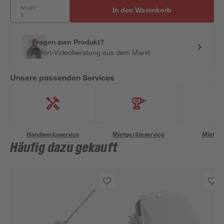
Anzahl:
In den Warenkorb
Fragen zum Produkt?
Sofort-Videoberatung aus dem Markt
Unsere passenden Services
Handwerksservice
Mietgeräteservice
Miettra
Häufig dazu gekauft