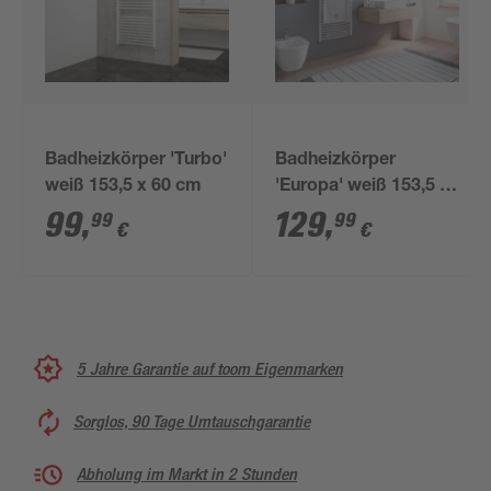
Badheizkörper 'Turbo'
Badheizkörper
weiß 153,5 x 60 cm
'Europa' weiß 153,5 x
60 cm
99
,
129
,
99
99
€
€
5 Jahre Garantie auf toom Eigenmarken
Sorglos, 90 Tage Umtauschgarantie
Abholung im Markt in 2 Stunden