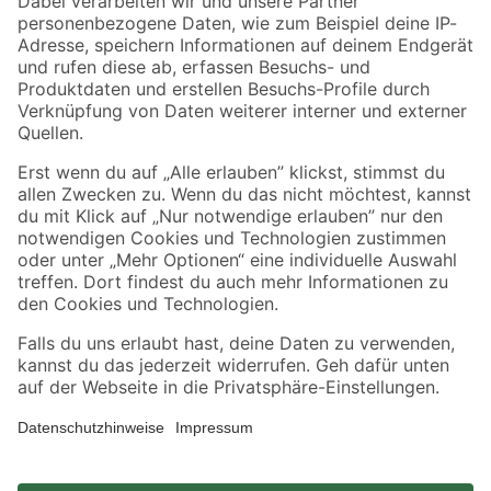
Zahlungsarten
Versandarten
Sicher einkaufen
Jetzt die toom-App herunterladen
Alle Preisangaben in EUR inkl. gesetzl. MwSt.. Die dargestellten Angebote sind unter
Umständen nicht in allen Märkten verfügbar. Die angegebenen Verfügbarkeiten beziehen
sich auf den unter "Mein Markt" ausgewählten toom Baumarkt. Alle Angebote und
Produkte nur solange der Vorrat reicht.
*Paketversand ab 59 € versandkostenfrei, gilt nicht für Artikel mit Speditionsversand, hier
fallen zusätzliche Versandkosten an.