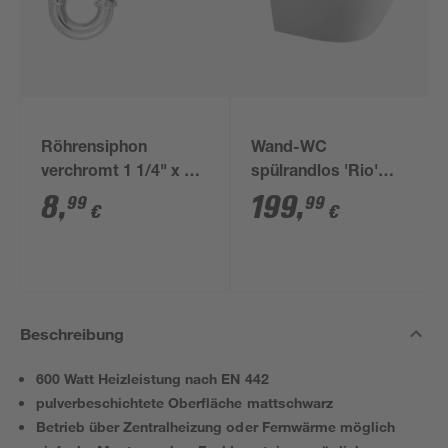
Röhrensiphon
Wand-WC
verchromt 1 1/4" x 32
spülrandlos 'Rio'
mm
inklusive WC-Sitz
8
,
199
,
99
99
€
€
weiß
Beschreibung
600 Watt Heizleistung nach EN 442
pulverbeschichtete Oberfläche mattschwarz
Betrieb über Zentralheizung oder Fernwärme möglich