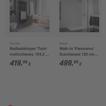
Schulte
Breuer
Badheizkörper 'Turin'
Walk-In 'Panorama'
mattschwarz, 154,3 x
Duschwand 120 cm,
50,5 cm
Chrom, Klarglas
419
,
499
,
99
99
€
€
inklusive
Beschichtung