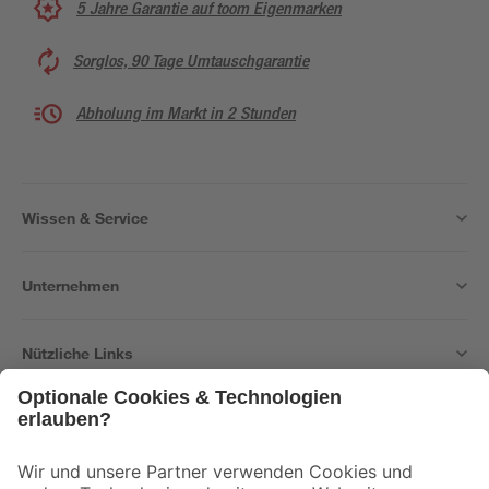
5 Jahre Garantie auf toom Eigenmarken
Sorglos, 90 Tage Umtauschgarantie
Abholung im Markt in 2 Stunden
Wissen & Service
Unternehmen
Nützliche Links
Bleib auf dem Laufenden mit unserem Newsletter
Der toom Newsletter: Keine Angebote und Aktionen mehr verpassen!