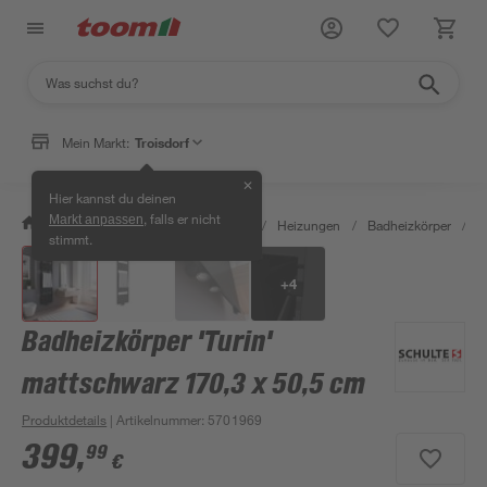
Mein Markt:
Troisdorf
✕
Hier kannst du deinen
, falls er nicht
Markt anpassen
/
Bauen & Renovieren
/
Heizen
/
Heizungen
/
Badheizkörper
/
B
stimmt.
+
4
Badheizkörper 'Turin'
mattschwarz 170,3 x 50,5 cm
Produktdetails
| Artikelnummer
:
5701969
399
,
99
€