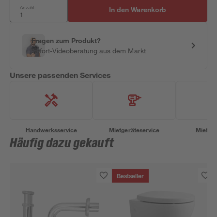
Anzahl:
In den Warenkorb
Fragen zum Produkt?
Sofort-Videoberatung aus dem Markt
Unsere passenden Services
Handwerksservice
Mietgeräteservice
Miettra
Häufig dazu gekauft
Bestseller