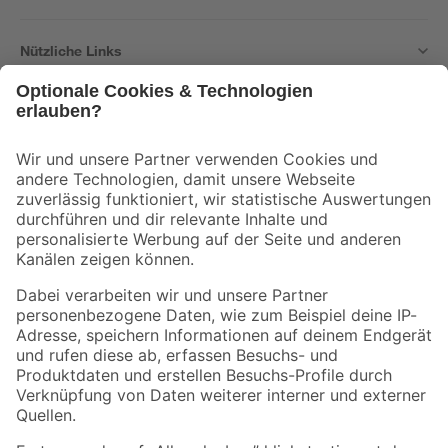
Nützliche Links
Bleib auf dem Laufenden mit unserem Newsletter
Der toom Newsletter: Keine Angebote und Aktionen mehr verpassen!
Zur Newsletter Anmeldung
Folge uns
Zahlungsarten
Versandarten
Sicher einkaufen