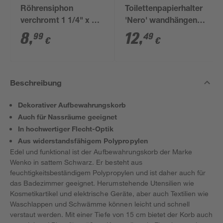
Röhrensiphon
Toilettenpapierhalter
verchromt 1 1/4" x 32
'Nero' wandhängend
mm
schwarz
8
,
12
,
99
49
€
€
Beschreibung
Dekorativer Aufbewahrungskorb
Auch für Nassräume geeignet
In hochwertiger Flecht-Optik
Aus widerstandsfähigem Polypropylen
Edel und funktional ist der Aufbewahrungskorb der Marke
Wenko in sattem Schwarz. Er besteht aus
feuchtigkeitsbeständigem Polypropylen und ist daher auch für
das Badezimmer geeignet. Herumstehende Utensilien wie
Kosmetikartikel und elektrische Geräte, aber auch Textilien wie
Waschlappen und Schwämme können leicht und schnell
verstaut werden. Mit einer Tiefe von 15 cm bietet der Korb auch