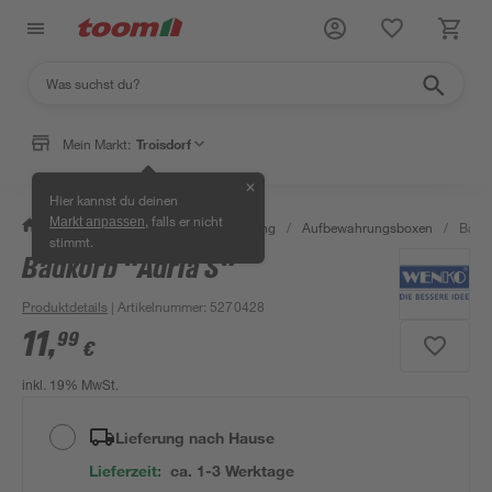
Mein Markt:
Troisdorf
✕
Hier kannst du deinen
, falls er nicht
Markt anpassen
/
Bad & Sanitär
/
Bad-Ausstattung
/
Aufbewahrungsboxen
/
Badko
stimmt.
Badkorb "Adria S"
Produktdetails
| Artikelnummer
:
5270428
11
,
99
€
inkl. 19% MwSt.
Lieferung nach Hause
Lieferzeit:
ca. 1-3 Werktage