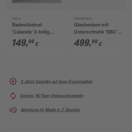
Astor
Fackelmann
Badmöbelset
Glasbecken mit
'Calanda' 3-teilig
Unterschrank 'SBC'
braun
Hahnloch links
149
,
499
,
99
99
€
€
grau/Eschefarben 45
x 61,5 x 25 cm
5 Jahre Garantie auf toom Eigenmarken
Sorglos, 90 Tage Umtauschgarantie
Abholung im Markt in 2 Stunden