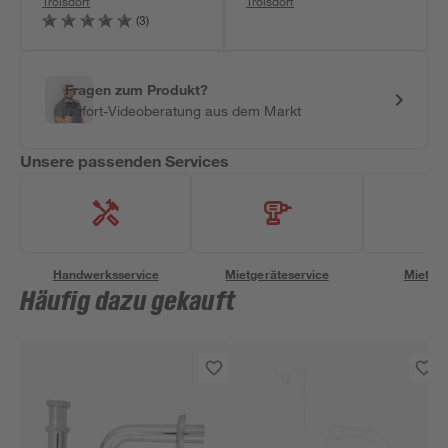
Troisdorf
Troisdorf
(3)
Fragen zum Produkt?
Sofort-Videoberatung aus dem Markt
Unsere passenden Services
Handwerksservice
Mietgeräteservice
Miettra
Häufig dazu gekauft