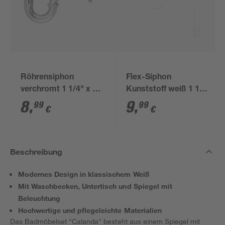
Röhrensiphon
Flex-Siphon
verchromt 1 1/4" x 32
Kunststoff weiß 1 1/2'
mm
x 40/50 mm
8
,
9
,
99
99
€
€
Beschreibung
Modernes Design in klassischem Weiß
Mit Waschbecken, Untertisch und Spiegel mit
Beleuchtung
Hochwertige und pflegeleichte Materialien
Das Badmöbelset "Calanda" besteht aus einem Spiegel mit