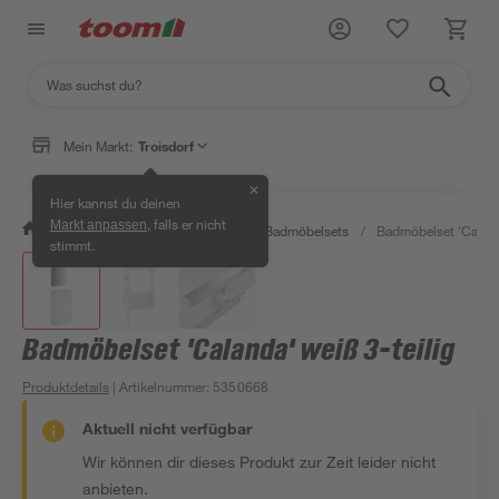
Mein Markt:
Troisdorf
✕
Hier kannst du deinen
, falls er nicht
Markt anpassen
/
Bad & Sanitär
/
Badmöbel
/
Badmöbelsets
/
Badmöbelset 'Calanda
stimmt.
Badmöbelset 'Calanda' weiß 3-teilig
Produktdetails
| Artikelnummer
:
5350668
Aktuell nicht verfügbar
Wir können dir dieses Produkt zur Zeit leider nicht
anbieten.