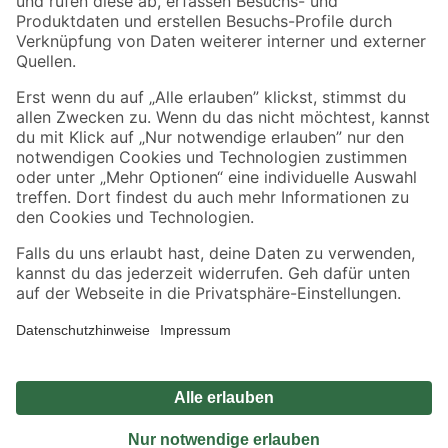
Sicher einkaufen
Jetzt die toom-App herunterladen
Alle Preisangaben in EUR inkl. gesetzl. MwSt.. Die dargestellten Angebote sind unter
Umständen nicht in allen Märkten verfügbar. Die angegebenen Verfügbarkeiten beziehen
sich auf den unter "Mein Markt" ausgewählten toom Baumarkt. Alle Angebote und
Produkte nur solange der Vorrat reicht.
*Paketversand ab 59 € versandkostenfrei, gilt nicht für Artikel mit Speditionsversand, hier
fallen zusätzliche Versandkosten an.
Datenschutz
Privatsphäre
Impressum
AGB
Nutzungsbedingungen
Widerrufsrecht
Vertrag widerrufen
Barrierefreiheit