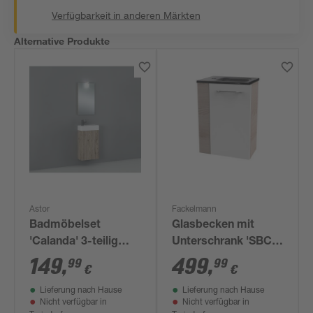
Verfügbarkeit in anderen Märkten
Alternative Produkte
Astor
Fackelmann
Badmöbelset
Glasbecken mit
'Calanda' 3-teilig
Unterschrank 'SBC'
braun
Hahnloch links
149
,
499
,
99
99
€
€
grau/Eschefarben 45
Lieferung nach Hause
Lieferung nach Hause
x 61,5 x 25 cm
Nicht verfügbar in
Nicht verfügbar in