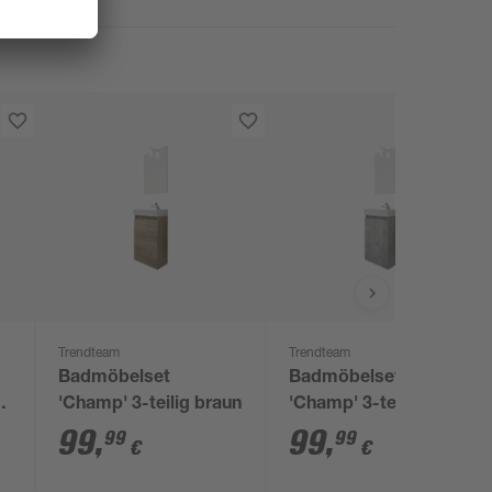
Trendteam
Trendteam
Badmöbelset
Badmöbelset
'Champ' 3-teilig braun
'Champ' 3-teilig grau
99
,
99
,
99
99
€
€