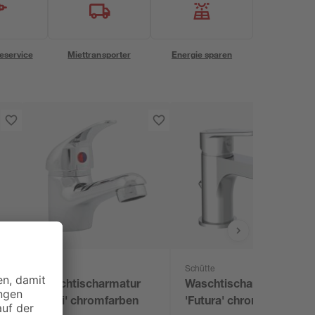
eservice
Miettransporter
Energie sparen
B1
Schütte
Waschtischarmatur
Waschtischarmatur
'Carli' chromfarben
'Futura' chromfarben