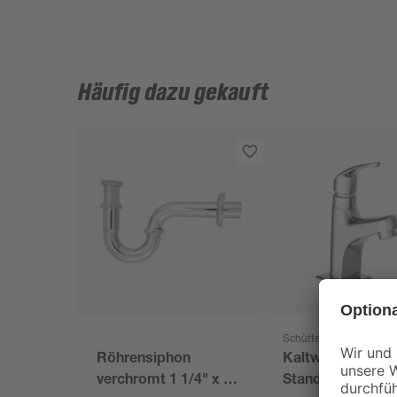
Häufig dazu gekauft
Schütte
Röhrensiphon
Kaltwasser-
verchromt 1 1/4" x 32
Standventil 'Vico