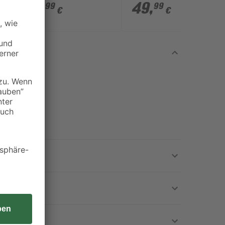
13,4 cm
21
,
49
,
99
99
€
€