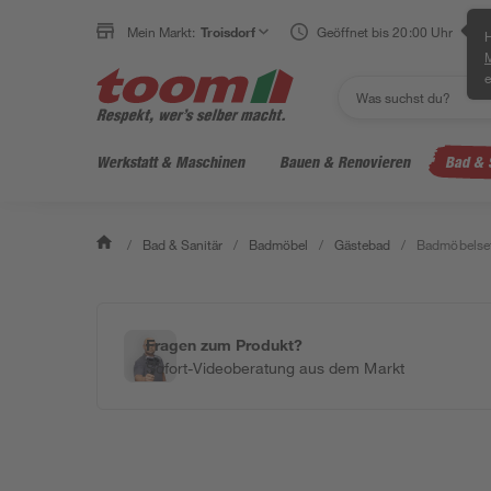
Mein Markt:
Troisdorf
Geöffnet bis 20:00 Uhr
H
e
Werkstatt & Maschinen
Bauen & Renovieren
Bad & 
/
Bad & Sanitär
/
Badmöbel
/
Gästebad
/
Badmöbelset
Fragen zum Produkt?
Sofort-Videoberatung aus dem Markt