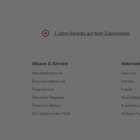
5 Jahre Garantie auf toom Eigenmarken
Wissen & Service
Unterne
Handwerksservice
Über uns
Entsorgungsservice
Karriere
Finanzierung
Presse
Übersicht Ratgeber
Nachhaltigk
Übersicht Märkte
Auszeichn
DIY-Städte-Index 2026
Affiliate-