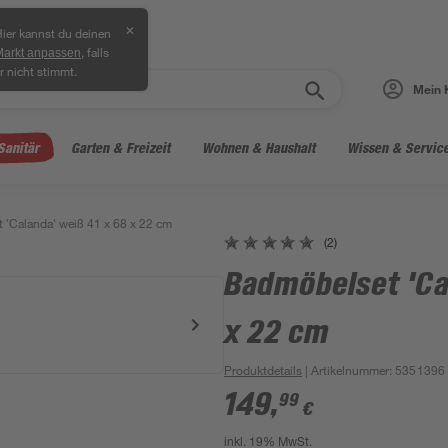
✕
ier kannst du deinen
, falls
Markt anpassen
r nicht stimmt.
Mein 
Sanitär
Garten & Freizeit
Wohnen & Haushalt
Wissen & Servic
 'Calanda' weiß 41 x 68 x 22 cm
(2)
Badmöbelset 'Ca
x 22 cm
Produktdetails
| Artikelnummer
:
5351396
149
,
99
€
inkl. 19% MwSt.