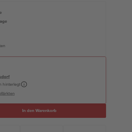
e
tage
ten
sdorf
h hinterlegt
 Märkten
In den Warenkorb