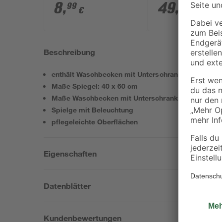
mm
chromfarben
8
,
49
,
99
99
€
€
Beschreibung
enthält Waschbecken mit Unterschrank und Spiege
Maße Spiegel: 40 x 60 cm
Maße Waschbecken mit Unterschrank: 41 x 68 x 2
Spielge mit Beleuchtung
pflegeleichte Oberflächen
Eigenschaften
Datenblätter
Kundenbewertungen