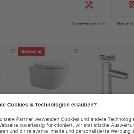
Handwerksservice
Mietgerät
Bestseller
Schütte
Wand-WC
Kaltwasserventil
'
spülrandlos 'Rio'
'Matao' silbern