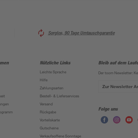
Sorglos, 90 Tage Umtauschgarantie
hmen
Nützliche Links
Bleib auf dem Lauf
Leichte Sprache
Der toom Newsletter: K
Hilfe
Zur Newsletter 
Zahlungsarten
eit
Bestell- & Lieferservices
ungen
Versand
Folge uns
Programm
Rückgabe
Vorteilskarte
Gutscheine
Verkaufsoffene Sonntage