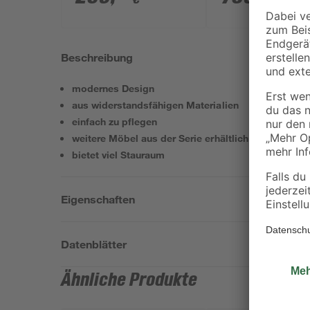
Seitenwand und
Duschwanne flac
x 90 x 192 cm, mi
Knopfgriff
Beschreibung
modernes Design
aus widerstandsfähigen Materialien
einfach zu pflegen
weitere Möbel aus der Serie erhältlich
bietet viel Stauraum
Eigenschaften
Datenblätter
Ähnliche Produkte