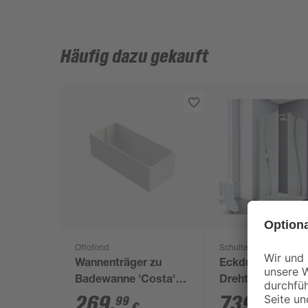
Häufig dazu gekauft
Ottofond
Schulte
Wannenträger zu
Eckdusche mit
Badewanne 'Costa'
Drehtür 'Express
180 x 80 cm weiß
- Alexa Style 2.0' 
269
,
739
,
99
00
€
€