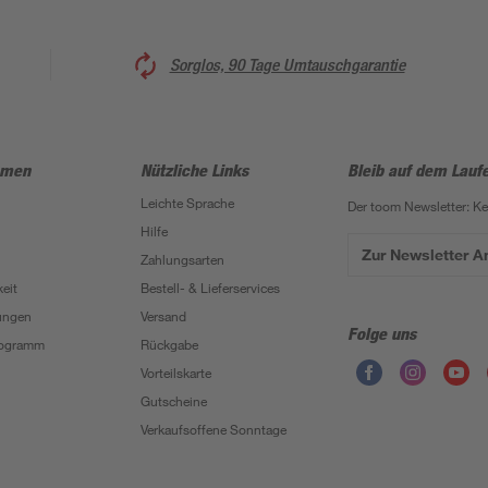
Sorglos, 90 Tage Umtauschgarantie
hmen
Nützliche Links
Bleib auf dem Lauf
Leichte Sprache
Der toom Newsletter: K
Hilfe
Zur Newsletter 
Zahlungsarten
eit
Bestell- & Lieferservices
ungen
Versand
Folge uns
Programm
Rückgabe
Vorteilskarte
Gutscheine
Verkaufsoffene Sonntage