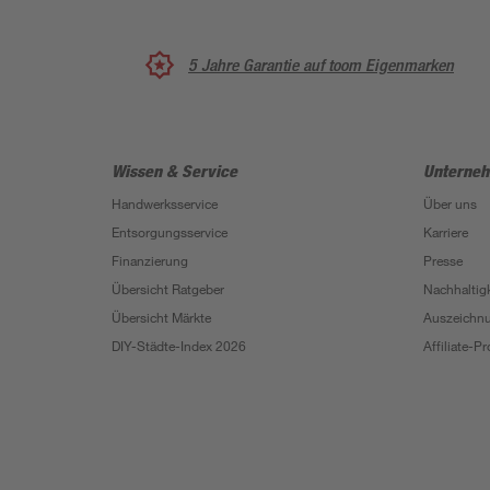
5 Jahre Garantie auf toom Eigenmarken
Wissen & Service
Unterne
Handwerksservice
Über uns
Entsorgungsservice
Karriere
Finanzierung
Presse
Übersicht Ratgeber
Nachhaltigk
Übersicht Märkte
Auszeichn
DIY-Städte-Index 2026
Affiliate-