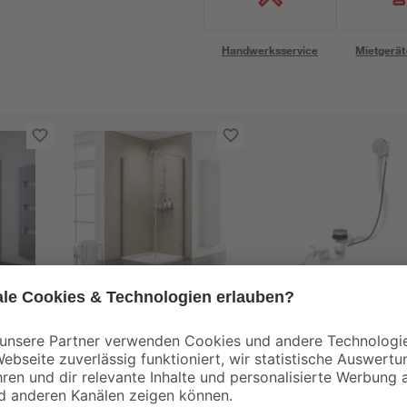
Handwerksservice
Mietgerät
Schulte
Ottofond
Eckdusche mit
Ab- und
Plus
Drehtür 'MasterClass'
Überlaufgarnitur für
inkl.
inkl. Seitenwand und
Körperformwanne Ø
1.329
,
49
,
00
99
€
€