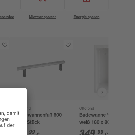
eservice
Miettransporter
Energie sparen
Ottofond
Ottofond
Badewannenfuß 600
Badewanne 'Costa'
kg 2 Stück
weiß 180 x 80 cm
34
,
349
,
99
99
€
€