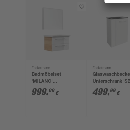
Fackelmann
Fackelmann
Badmöbelset
Glaswaschbecke
'MILANO'
Unterschrank 'S
Spiegelelement und
Hahnloch rechts
999
,
499
,
00
99
€
€
Waschbecken mit
grau/weiß 45 x 6
Unterschrank
25 cm
weiß/eiche