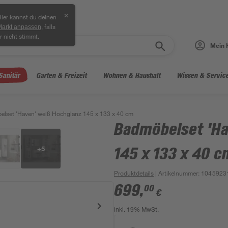
✕
ier kannst du deinen
, falls
Markt anpassen
r nicht stimmt.
Mein 
Sanitär
Garten & Freizeit
Wohnen & Haushalt
Wissen & Servic
lset 'Haven' weiß Hochglanz 145 x 133 x 40 cm
Badmöbelset 'Ha
+
5
145 x 133 x 40 c
Produktdetails
| Artikelnummer
:
1045923
699
,
00
€
inkl. 19% MwSt.