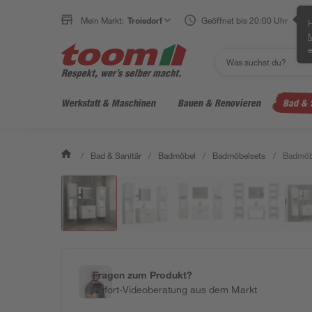
Mein Markt:
Troisdorf
Geöffnet bis 20:00 Uhr
H
e
Werkstatt & Maschinen
Bauen & Renovieren
Bad & 
/
Bad & Sanitär
/
Badmöbel
/
Badmöbelsets
/
Badmöbe
Fragen zum Produkt?
Sofort-Videoberatung aus dem Markt