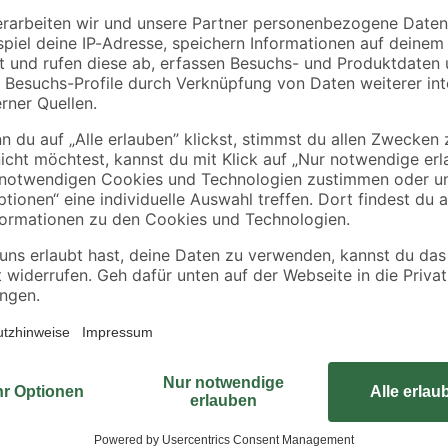
Duschwanne, extra
38,1 mm (1 1/2")
h 90
flach, rechtsseitig
t