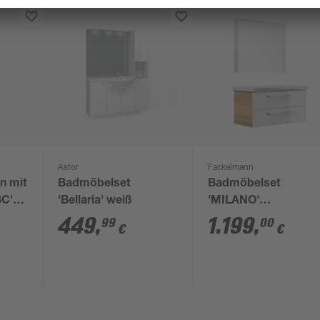
Astor
Fackelmann
n mit
Badmöbelset
Badmöbelset
BC'
'Bellaria' weiß
'MILANO'
Spiegelelement und
449
,
1.199
,
99
00
€
€
1,5 x
Waschbecken mit
Unterschrank
weiß/eiche