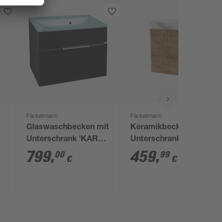
Fackelmann
Fackelmann
Glaswaschbecken mit
Keramikbecken mit
Unterschrank 'KARA'
Unterschrank 'SBC'
mintgrün/anthrazit 80
Hahnloch links
799
,
459
,
00
99
€
€
x 60,2 x 50,1 cm
weiß/Eichefarben 54,5
x 70,5 x 31,7 cm