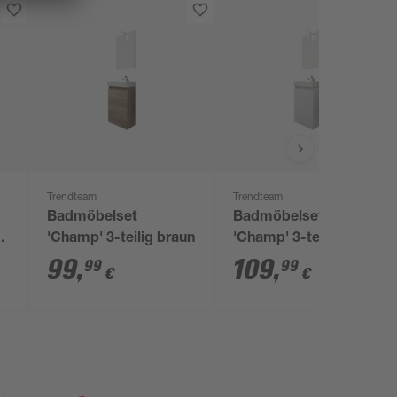
Trendteam
Trendteam
Badmöbelset
Badmöbelset
'Champ' 3-teilig braun
'Champ' 3-teilig weiß
99
,
109
,
99
99
€
€
x