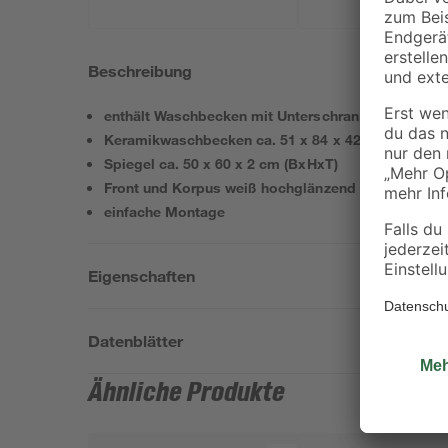
Beschreibung
enthält Waschbecken mit Unterschrank und Spiege
Keramikwaschbecken ca. 51 x 84 x 42 cm (BxHxT)
Spiegel ca. 50 x 60 x 2 cm (BxHxT)
Front und Korpus weiß hochglänzend
einfache Montage
Eigenschaften
Datenblätter
Ähnliche Produkte