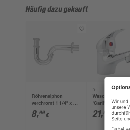
Häufig dazu gekauft
B1
Röhrensiphon
Waschtischarma
verchromt 1 1/4" x 32
'Carli' chromfar
mm
8
,
21
,
99
99
€
€