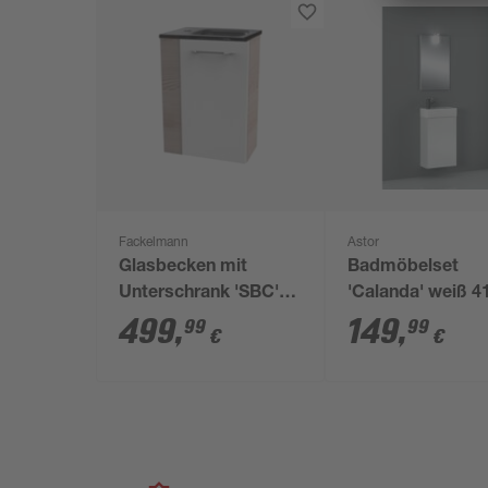
Fackelmann
Astor
Glasbecken mit
Badmöbelset
Unterschrank 'SBC'
'Calanda' weiß 4
Hahnloch links
x 22 cm
499
,
149
,
99
99
€
€
grau/Eschefarben 45
x 61,5 x 25 cm