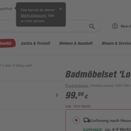
geöffnet
✕
Hier kannst du deinen
, falls
Markt anpassen
er nicht stimmt.
Mein 
Sanitär
Garten & Freizeit
Wohnen & Haushalt
Wissen & Servic
'Lotta' 3-teilig weiß
Badmöbelset 'Lot
Produktdetails
| Artikelnummer
:
5351394
99
,
99
€
inkl. 19% MwSt.
Lieferung nach Haus
Lieferzeit:
ca. 4-8 Werk