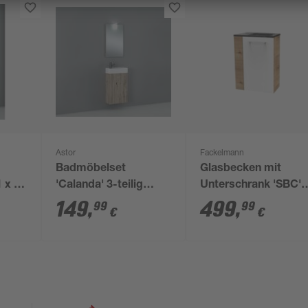
Astor
Fackelmann
Badmöbelset
Glasbecken mit
1 x 68
'Calanda' 3-teilig
Unterschrank 'SBC'
braun
Hahnloch links
149
,
499
,
99
99
€
€
grau/Eichefarben 45 
61,5 x 32 cm