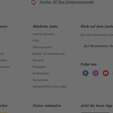
Sorglos, 90 Tage Umtauschgarantie
hmen
Nützliche Links
Bleib auf dem Lauf
Leichte Sprache
Der toom Newsletter: K
Hilfe
Zur Newsletter 
Zahlungsarten
eit
Bestell- & Lieferservices
ungen
Versand
Folge uns
Programm
Rückgabe
Vorteilskarte
Gutscheine
Verkaufsoffene Sonntage
rten
Sicher einkaufen
Jetzt die toom-App