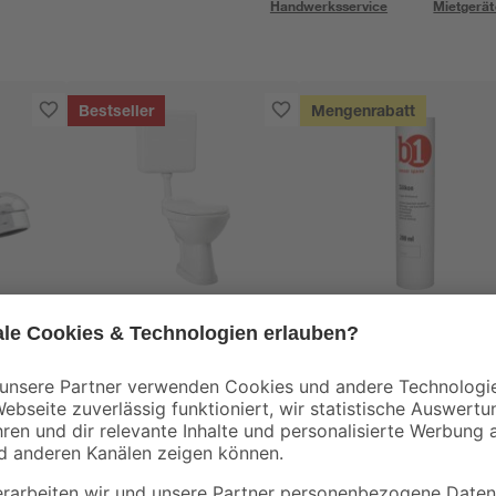
Handwerksservice
Mietgerät
Bestseller
Mengenrabatt
B1
B1
tur
Stand-WC-Set mit
Silikon weiß 280 ml
ben
Spülrand inklusive
WC-Sitz und
99
,
3
,
99
49
€
€
Spülkasten weiß
12,46 € / Liter