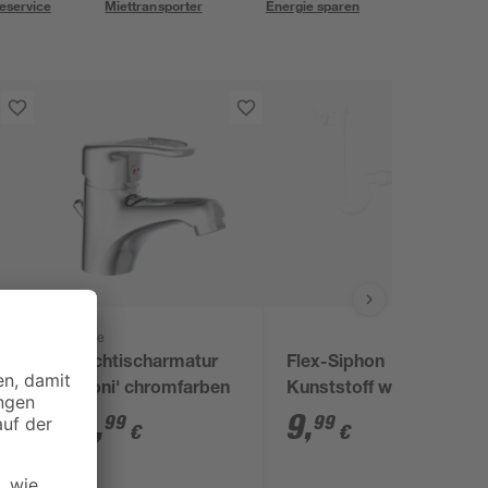
eservice
Miettransporter
Energie sparen
Schütte
Waschtischarmatur
Flex-Siphon
'Batoni' chromfarben
Kunststoff weiß 1 1/2'
x 40/50 mm
49
,
9
,
99
99
€
€