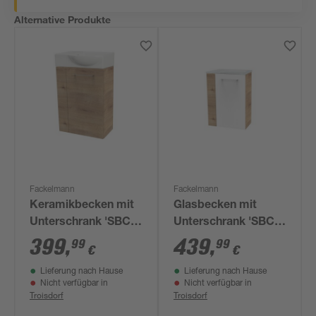
Alternative Produkte
Fackelmann
Fackelmann
Keramikbecken mit
Glasbecken mit
Unterschrank 'SBC'
Unterschrank 'SBC'
Hahnloch links
Hahnloch links
399
,
439
,
99
99
€
€
weiß/Eichefarben
weiß/Eichefarben 45
Lieferung nach Hause
Lieferung nach Hause
x 61,5 x 32 cm
Nicht verfügbar in
Nicht verfügbar in
Troisdorf
Troisdorf