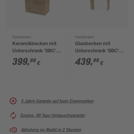
Fackelmann
Fackelmann
Keramikbecken mit
Glasbecken mit
Unterschrank 'SBC'
Unterschrank 'SBC'
Hahnloch links
Hahnloch links
399
,
439
,
99
99
€
€
weiß/Eichefarben
weiß/Eichefarben 45 x
61,5 x 32 cm
5 Jahre Garantie auf toom Eigenmarken
Sorglos, 90 Tage Umtauschgarantie
Abholung im Markt in 2 Stunden