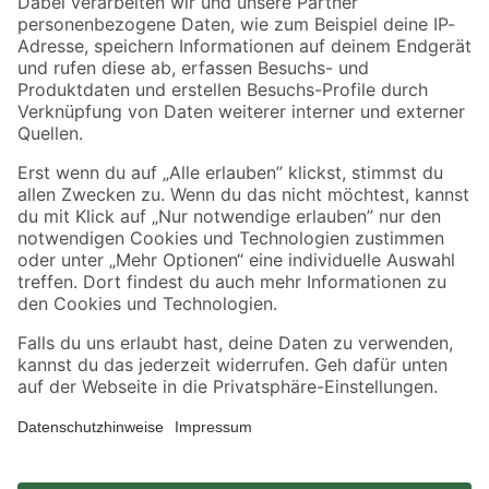
Zahlungsarten
Versandarten
Sicher einkaufen
Jetzt die toom-App herunterladen
Alle Preisangaben in EUR inkl. gesetzl. MwSt.. Die dargestellten Angebote sind unter
Umständen nicht in allen Märkten verfügbar. Die angegebenen Verfügbarkeiten beziehen
sich auf den unter "Mein Markt" ausgewählten toom Baumarkt. Alle Angebote und
Produkte nur solange der Vorrat reicht.
*Paketversand ab 59 € versandkostenfrei, gilt nicht für Artikel mit Speditionsversand, hier
fallen zusätzliche Versandkosten an.