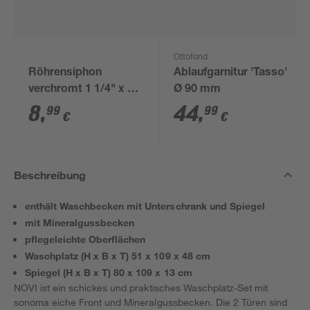
Ottofond
Röhrensiphon
Ablaufgarnitur 'Tasso'
verchromt 1 1/4" x 32
Ø 90 mm
mm
8
,
44
,
99
99
€
€
Beschreibung
enthält Waschbecken mit Unterschrank und Spiegel
mit Mineralgussbecken
pflegeleichte Oberflächen
Waschplatz (H x B x T) 51 x 109 x 48 cm
Spiegel (H x B x T) 80 x 109 x 13 cm
NOVI ist ein schickes und praktisches Waschplatz-Set mit
sonoma eiche Front und Mineralgussbecken. Die 2 Türen sind