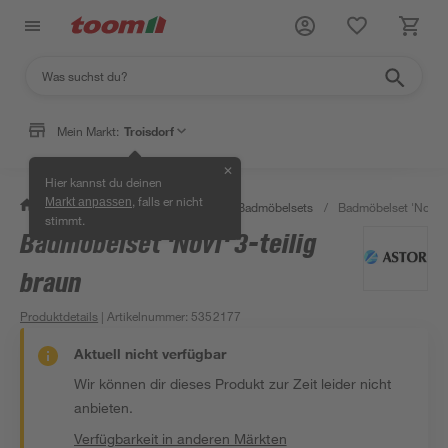
Mein Markt:
Troisdorf
✕
Hier kannst du deinen
, falls er nicht
Markt anpassen
/
Bad & Sanitär
/
Badmöbel
/
Badmöbelsets
/
Badmöbelset 'Novi' 3
stimmt.
Badmöbelset 'Novi' 3-teilig
braun
Produktdetails
| Artikelnummer
:
5352177
Aktuell nicht verfügbar
Wir können dir dieses Produkt zur Zeit leider nicht
anbieten.
Verfügbarkeit in anderen Märkten