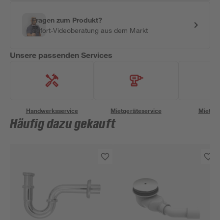
Fragen zum Produkt?
Sofort-Videoberatung aus dem Markt
Unsere passenden Services
Handwerksservice
Mietgeräteservice
Miettra
Häufig dazu gekauft