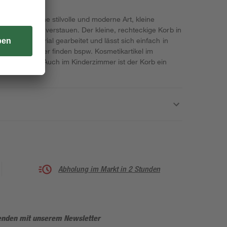
ungskorb eine stilvolle und moderne Art, kleine
nd sortiert zu verstauen. Der kleine, rechteckige Korb in
lexiblem Material gearbeitet und lässt sich einfach in
latzieren. Hier finden bspw. Kosmetikartikel im
üche Platz. Auch im Kinderzimmer ist der Korb ein
Abholung im Markt in 2 Stunden
enden mit unserem Newsletter