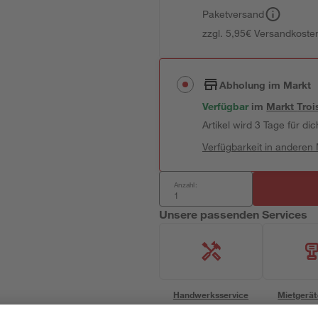
Paketversand
zzgl. 5,95€ Versandkosten
Abholung im Markt
Verfügbar
im
Markt
Troi
Artikel wird 3 Tage für dic
Verfügbarkeit in anderen
Anzahl:
Unsere passenden Services
Handwerksservice
Mietgerät