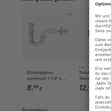
Lenz
Röhrensiphon
Toilettenpapierha
verchromt 1 1/4" x 32
'Nero' wandhän
mm
schwarz
8
,
12
,
99
49
€
€
Beschreibung