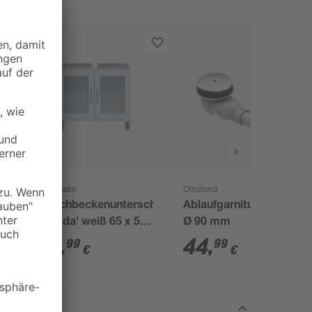
Trendteam
Ottofond
Waschbeckenunterschrank
Ablaufgarnitur 'Tasso'
'Florida' weiß 65 x 56
Ø 90 mm
x 33 cm
69
,
44
,
99
99
€
€