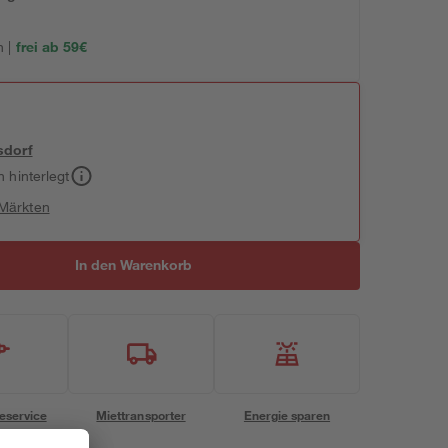
 |
frei ab 59€
sdorf
h hinterlegt
 Märkten
In den Warenkorb
eservice
Miettransporter
Energie sparen