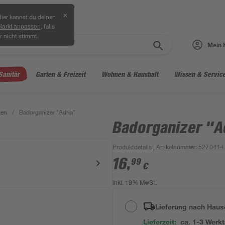
✕
ier kannst du deinen
, falls
Markt anpassen
r nicht stimmt.
Mein 
Sanitär
Garten & Freizeit
Wohnen & Haushalt
Wissen & Servic
xen
/
Badorganizer "Adria"
Badorganizer "A
Produktdetails
| Artikelnummer
:
5270414
16
,
99
€
inkl. 19% MwSt.
Lieferung nach Haus
Lieferzeit:
ca. 1-3 Werk