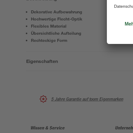
Dekorative Aufbewahrung
Hochwertige Flecht-Optik
Flexibles Material
Übersichtliche Aufteilung
Rechteckige Form
Eigenschaften
5 Jahre Garantie auf toom Eigenmarken
Wissen & Service
Unterne