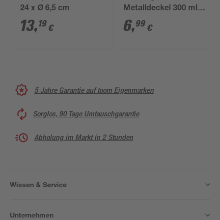
24 x Ø 6,5 cm
Metalldeckel 300 ml
7,5 x 10 x 7,5 cm
13
,
6
,
19
99
€
€
5 Jahre Garantie auf toom Eigenmarken
Sorglos, 90 Tage Umtauschgarantie
Abholung im Markt in 2 Stunden
Wissen & Service
Unternehmen