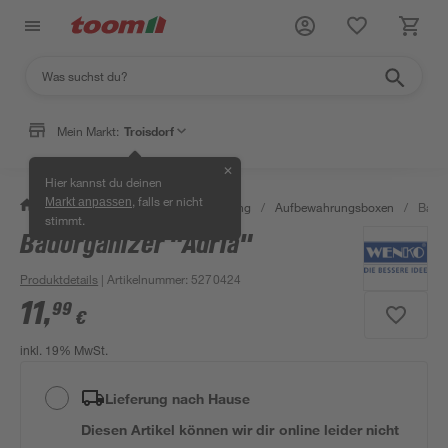
Mein Markt:
Troisdorf
✕
Hier kannst du deinen
, falls er nicht
Markt anpassen
/
Bad & Sanitär
/
Bad-Ausstattung
/
Aufbewahrungsboxen
/
Bador
stimmt.
Badorganizer "Adria"
Produktdetails
| Artikelnummer
:
5270424
11
,
99
€
inkl. 19% MwSt.
Lieferung nach Hause
Diesen Artikel können wir dir online leider nicht