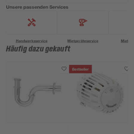
Unsere passenden Services
Handwerksservice
Mietgeräteservice
Miettra
Häufig dazu gekauft
Bestseller