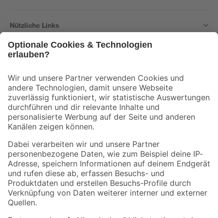
Nützliche Links
Bleib auf dem Laufenden mit unserem Newsletter
Der toom Newsletter: Keine Angebote und Aktionen mehr verpassen!
Zur Newsletter Anmeldung
Folge uns
Zahlungsarten
Versandarten
Sicher einkaufen