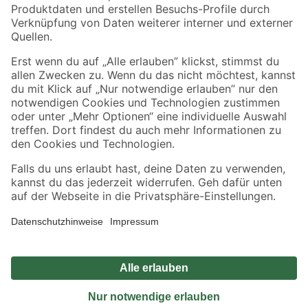
Sicher einkaufen
Jetzt die toom-App herunterladen
Alle Preisangaben in EUR inkl. gesetzl. MwSt.. Die dargestellten Angebote sind unter
Umständen nicht in allen Märkten verfügbar. Die angegebenen Verfügbarkeiten beziehen
sich auf den unter "Mein Markt" ausgewählten toom Baumarkt. Alle Angebote und
Produkte nur solange der Vorrat reicht.
*Paketversand ab 59 € versandkostenfrei, gilt nicht für Artikel mit Speditionsversand, hier
fallen zusätzliche Versandkosten an.
Datenschutz
Privatsphäre
Impressum
AGB
Nutzungsbedingungen
Widerrufsrecht
Vertrag widerrufen
Barrierefreiheit