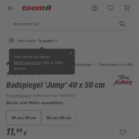
Mein Markt:
Troisdorf
✕
Hier kannst du deinen
, falls er nicht
Markt anpassen
/
Bad & Sanitär
/
Badmöbel
/
Badspiegel
/
Badspiegel ohne Beleu
stimmt.
(1)
Badspiegel 'Jump' 40 x 50 cm
Produktdetails
| Artikelnummer
:
5381662
Breite und Höhe auswählen
40 cm | 50 cm
50 cm | 60 cm
11
,
99
€