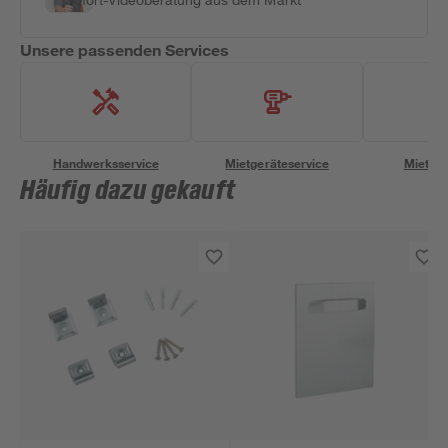
Unsere passenden Services
Handwerksservice
Mietgeräteservice
Miettra
Häufig dazu gekauft