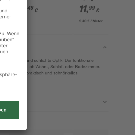
18
,
11
,
49
99
€
€
2,40 € / Meter
eine neutrale und schlichte Optik. Der funktionale
integrieren, egal ob Wohn-, Schlaf- oder Badezimmer.
 den Wänden, praktisch und schnörkellos.