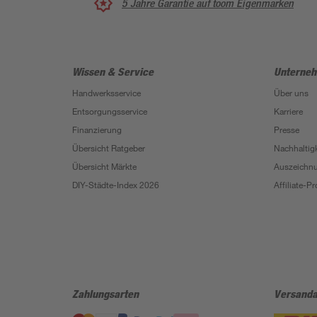
5 Jahre Garantie auf toom Eigenmarken
Wissen & Service
Unterne
Handwerksservice
Über uns
Entsorgungsservice
Karriere
Finanzierung
Presse
Übersicht Ratgeber
Nachhaltigk
Übersicht Märkte
Auszeichn
DIY-Städte-Index 2026
Affiliate-
Zahlungsarten
Versanda