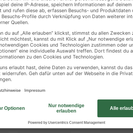
3
,
5
,
69
99
€
€
Der Spiegel 'Plato' besticht durch 
Spiegel lässt sich in jeden Raum 
Sorge für den richtigen Akzent an