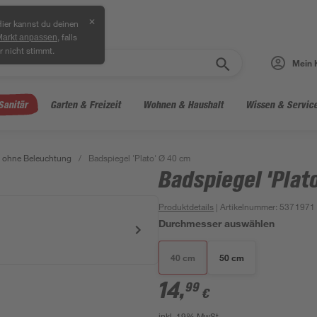
✕
ier kannst du deinen
, falls
Markt anpassen
r nicht stimmt.
Mein 
Sanitär
Garten & Freizeit
Wohnen & Haushalt
Wissen & Servic
 ohne Beleuchtung
/
Badspiegel 'Plato' Ø 40 cm
Badspiegel 'Plat
Produktdetails
| Artikelnummer
:
5371971
Durchmesser auswählen
40 cm
50 cm
14
,
99
€