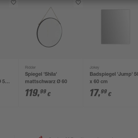
Ridder
Jokey
Spiegel 'Shila'
Badspiegel 'Jump' 5
Ø 50
mattschwarz Ø 60
x 60 cm
119
,
17
,
99
99
€
€