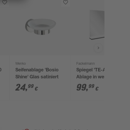
Wenko
Fackelmann
0
Seifenablage 'Bosio
Spiegel 'TE-A' mit
Shine' Glas satiniert
Ablage in weiß 59,8 x
69,2 x 13,5 cm
24
,
99
,
99
99
€
€