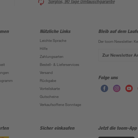
Sorglos, 90 Tage Umtauschgarantie
hmen
Nützliche Links
Bleib auf dem Lauf
Leichte Sprache
Der toom Newsletter: K
Hilfe
Zur Newsletter 
Zahlungsarten
eit
Bestell- & Lieferservices
ungen
Versand
Folge uns
Programm
Rückgabe
Vorteilskarte
Gutscheine
Verkaufsoffene Sonntage
rten
Sicher einkaufen
Jetzt die toom-App