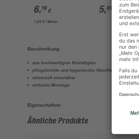
6
,
5
,
19
69
€
€
1,24 € / Meter
Beschreibung
aus hochwertigem Kristallglas
pflegeleichte und hygienische Oberfläche
universell einsetzbar
einfache Montage
Eigenschaften
Ähnliche Produkte