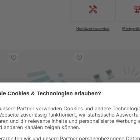
Handwerksservice
Mietgerät
Jokey
Jokey
 x 8
Klebepads für Spiegel
Spiegelklammern 4-
16-teilig
teilig