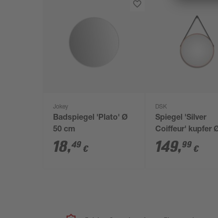
Jokey
DSK
Badspiegel 'Plato' Ø
Spiegel 'Silver
50 cm
Coiffeur' kupfer 
cm
18
,
149
,
49
99
€
€