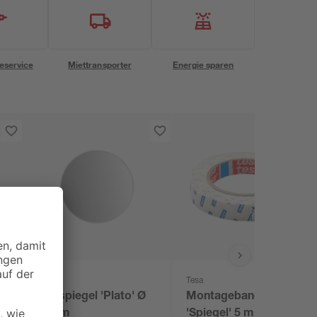
eservice
Miettransporter
Energie sparen
Jokey
Tesa
Badspiegel 'Plato' Ø
Montageband
50 cm
'Spiegel' 5 m