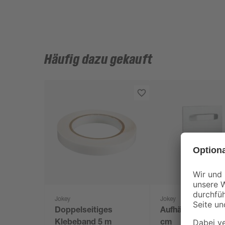
Häufig dazu gekauft
Jokey
Jokey
Doppelseitiges
Aufhängeblech 10
Klebeband 5 m
cm