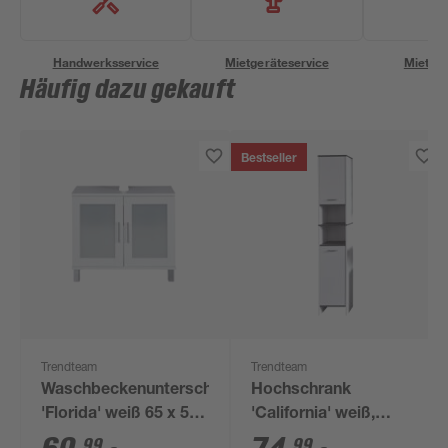
Handwerksservice
Mietgeräteservice
Miettra
Häufig dazu gekauft
Bestseller
Trendteam
Trendteam
Waschbeckenunterschrank
Hochschrank
'Florida' weiß 65 x 56
'California' weiß,
x 33 cm
silbern 32 x 180 x 28
99
99