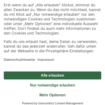
Sicher einkaufen
Jetzt die toom-App herunterladen
Alle Preisangaben in EUR inkl. gesetzl. MwSt.. Die dargestellten Angebote sind unter
Umständen nicht in allen Märkten verfügbar. Die angegebenen Verfügbarkeiten beziehen
sich auf den unter "Mein Markt" ausgewählten toom Baumarkt. Alle Angebote und
Produkte nur solange der Vorrat reicht.
*Paketversand ab 59 € versandkostenfrei, gilt nicht für Artikel mit Speditionsversand, hier
fallen zusätzliche Versandkosten an.
Datenschutz
Privatsphäre
Impressum
AGB
Nutzungsbedingungen
Widerrufsrecht
Vertrag widerrufen
Barrierefreiheit
© 2026 toom Baumarkt GmbH