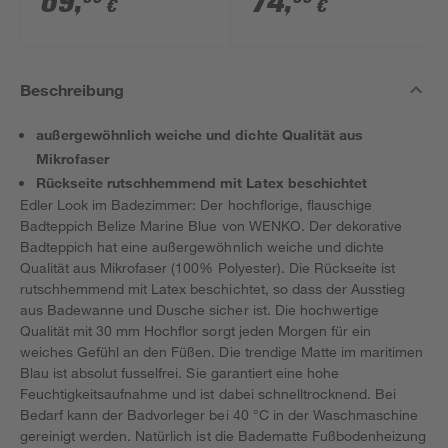
69
,
74
,
€
€
cm
Beschreibung
außergewöhnlich weiche und dichte Qualität aus
Mikrofaser
Rückseite rutschhemmend mit Latex beschichtet
Edler Look im Badezimmer: Der hochflorige, flauschige
Badteppich Belize Marine Blue von WENKO. Der dekorative
Badteppich hat eine außergewöhnlich weiche und dichte
Qualität aus Mikrofaser (100% Polyester). Die Rückseite ist
rutschhemmend mit Latex beschichtet, so dass der Ausstieg
aus Badewanne und Dusche sicher ist. Die hochwertige
Qualität mit 30 mm Hochflor sorgt jeden Morgen für ein
weiches Gefühl an den Füßen. Die trendige Matte im maritimen
Blau ist absolut fusselfrei. Sie garantiert eine hohe
Feuchtigkeitsaufnahme und ist dabei schnelltrocknend. Bei
Bedarf kann der Badvorleger bei 40 °C in der Waschmaschine
gereinigt werden. Natürlich ist die Badematte Fußbodenheizung