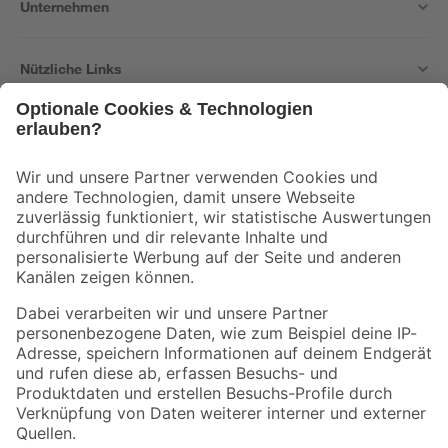
Unternehmen
Nützliche Links
Bleib auf dem Laufenden mit unserem Newsletter
Der toom Newsletter: Keine Angebote und Aktionen mehr verpassen!
Zur Newsletter Anmeldung
Folge uns
Zahlungsarten
Versandarten