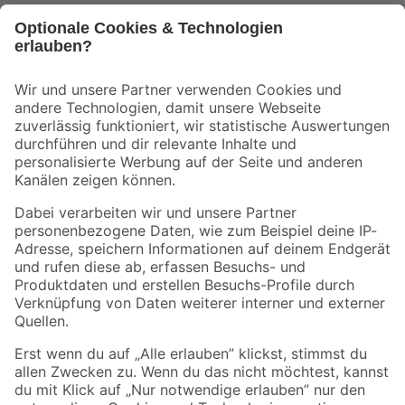
Bleib auf dem Laufenden mit unserem Newsletter
Der toom Newsletter: Keine Angebote und Aktionen mehr verpassen!
Zur Newsletter Anmeldung
Folge uns
Zahlungsarten
Versandarten
Sicher einkaufen
Jetzt die toom-App herunterladen