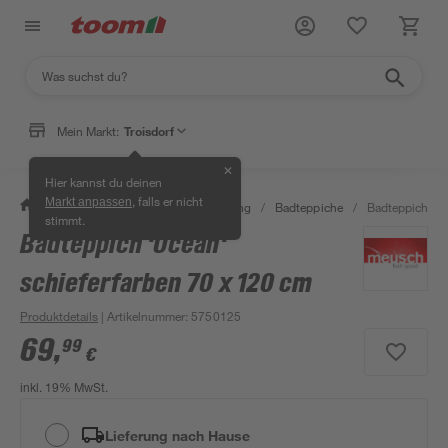
Mein Markt:
Troisdorf
✕
Hier kannst du deinen
, falls er nicht
Markt anpassen
/
Bad & Sanitär
/
Bad-Ausstattung
/
Badteppiche
/
Badteppich 'Oc
stimmt.
Badteppich 'Ocean'
schieferfarben 70 x 120 cm
Produktdetails
| Artikelnummer
:
5750125
69
,
99
€
inkl. 19% MwSt.
Lieferung nach Hause