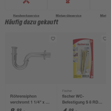
Handwerksservice
Mietgeräteservice
Miettra
Häufig dazu gekauft
Fischer
Röhrensiphon
fischer WC-
verchromt 1 1/4" x 32
Befestigung S 8 RD
mm
80 2 Stück
99
09