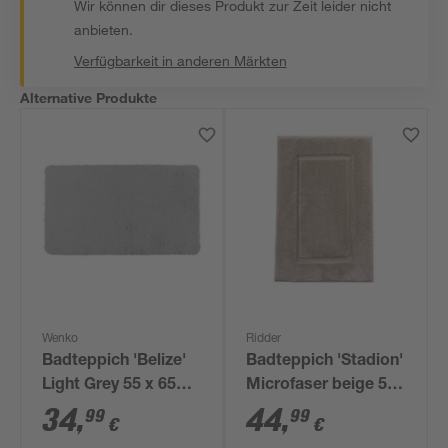
Wir können dir dieses Produkt zur Zeit leider nicht
anbieten.
Verfügbarkeit in anderen Märkten
Alternative Produkte
Wenko
Ridder
Badteppich 'Belize'
Badteppich 'Stadion'
Light Grey 55 x 65
Microfaser beige 55
cm
x 85 cm
34
,
44
,
99
99
€
€