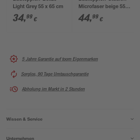
Light Grey 55 x 65 cm
Microfaser beige 55 x
85 cm
34
,
44
,
99
99
€
€
5 Jahre Garantie auf toom Eigenmarken
Sorglos, 90 Tage Umtauschgarantie
Abholung im Markt in 2 Stunden
Wissen & Service
Unternehmen