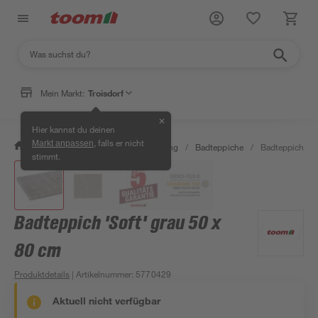
Mein Markt:
Troisdorf
✕
Hier kannst du deinen
, falls er nicht
Markt anpassen
/
Bad & Sanitär
/
Bad-Ausstattung
/
Badteppiche
/
Badteppich 'So
stimmt.
Badteppich 'Soft' grau 50 x
80 cm
Produktdetails
| Artikelnummer
:
5770429
Aktuell nicht verfügbar