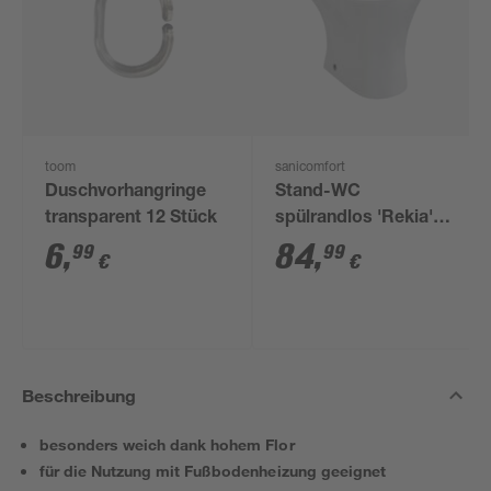
toom
sanicomfort
Duschvorhangringe
Stand-WC
transparent 12 Stück
spülrandlos 'Rekia'
weiß
6
,
84
,
99
99
€
€
Beschreibung
besonders weich dank hohem Flor
für die Nutzung mit Fußbodenheizung geeignet