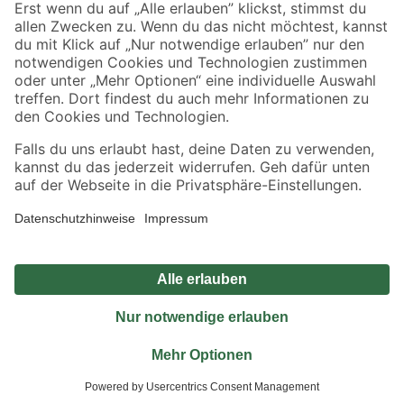
Sicher einkaufen
Jetzt die toom-App herunterladen
Alle Preisangaben in EUR inkl. gesetzl. MwSt.. Die dargestellten Angebote sind unter
Umständen nicht in allen Märkten verfügbar. Die angegebenen Verfügbarkeiten beziehen
sich auf den unter "Mein Markt" ausgewählten toom Baumarkt. Alle Angebote und
Produkte nur solange der Vorrat reicht.
*Paketversand ab 59 € versandkostenfrei, gilt nicht für Artikel mit Speditionsversand, hier
fallen zusätzliche Versandkosten an.
Datenschutz
Privatsphäre
Impressum
AGB
Nutzungsbedingungen
Widerrufsrecht
Vertrag widerrufen
Barrierefreiheit
© 2026 toom Baumarkt GmbH