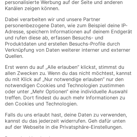
Folge uns
Zahlungsarten
Versandarten
Sicher einkaufen
Jetzt die toom-App herunterladen
Alle Preisangaben in EUR inkl. gesetzl. MwSt.. Die dargestellten Angebote sind unter
Umständen nicht in allen Märkten verfügbar. Die angegebenen Verfügbarkeiten beziehen
sich auf den unter "Mein Markt" ausgewählten toom Baumarkt. Alle Angebote und
Produkte nur solange der Vorrat reicht.