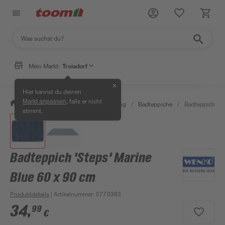
Mein Markt:
Troisdorf
✕
Hier kannst du deinen
, falls er nicht
Markt anpassen
/
Bad & Sanitär
/
Bad-Ausstattung
/
Badteppiche
/
Badteppich 'St
stimmt.
Badteppich 'Steps' Marine
Blue 60 x 90 cm
Produktdetails
| Artikelnummer
:
5770383
34
,
99
€