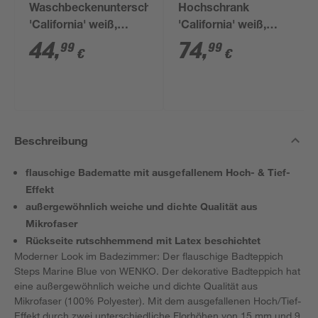
Waschbeckenunterschrank
Hochschrank
'California' weiß,
'California' weiß,
silbern 60 x 55 x 28
silbern 32 x 180 x 28
44
,
74
,
99
99
€
€
cm
cm
Beschreibung
flauschige Badematte mit ausgefallenem Hoch- & Tief-
Effekt
außergewöhnlich weiche und dichte Qualität aus
Mikrofaser
Rückseite rutschhemmend mit Latex beschichtet
Moderner Look im Badezimmer: Der flauschige Badteppich
Steps Marine Blue von WENKO. Der dekorative Badteppich hat
eine außergewöhnlich weiche und dichte Qualität aus
Mikrofaser (100% Polyester). Mit dem ausgefallenen Hoch/Tief-
Effekt durch zwei unterschiedliche Florhöhen von 15 mm und 9