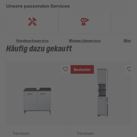
Unsere passenden Services
Handwerksservice
Mietgeräteservice
Miettra
Häufig dazu gekauft
Bestseller
Trendteam
Trendteam