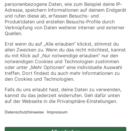
Zahlungsarten
Versandarten
Sicher einkaufen
Jetzt die toom-App herunterladen
Alle Preisangaben in EUR inkl. gesetzl. MwSt.. Die dargestellten Angebote sind unter
Umständen nicht in allen Märkten verfügbar. Die angegebenen Verfügbarkeiten beziehen
sich auf den unter "Mein Markt" ausgewählten toom Baumarkt. Alle Angebote und
Produkte nur solange der Vorrat reicht.
*Paketversand ab 59 € versandkostenfrei, gilt nicht für Artikel mit Speditionsversand, hier
fallen zusätzliche Versandkosten an.
Datenschutz
Privatsphäre
Impressum
AGB