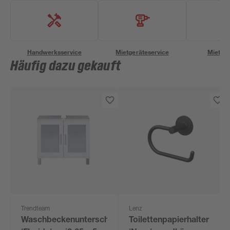
Handwerksservice
Mietgeräteservice
Miettra
Häufig dazu gekauft
Trendteam
Lenz
Waschbeckenunterschrank
Toilettenpapierhalter