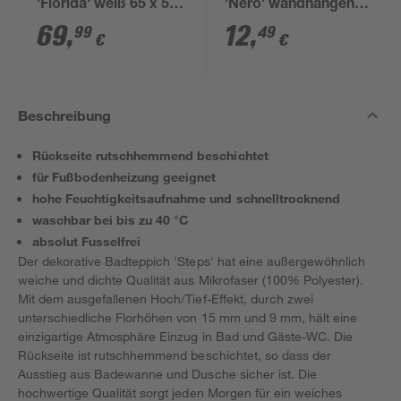
'Florida' weiß 65 x 56
'Nero' wandhängend
x 33 cm
schwarz
69
,
12
,
99
49
€
€
Beschreibung
Rückseite rutschhemmend beschichtet
für Fußbodenheizung geeignet
hohe Feuchtigkeitsaufnahme und schnelltrocknend
waschbar bei bis zu 40 °C
absolut Fusselfrei
Der dekorative Badteppich 'Steps' hat eine außergewöhnlich
weiche und dichte Qualität aus Mikrofaser (100% Polyester).
Mit dem ausgefallenen Hoch/Tief-Effekt, durch zwei
unterschiedliche Florhöhen von 15 mm und 9 mm, hält eine
einzigartige Atmosphäre Einzug in Bad und Gäste-WC. Die
Rückseite ist rutschhemmend beschichtet, so dass der
Ausstieg aus Badewanne und Dusche sicher ist. Die
hochwertige Qualität sorgt jeden Morgen für ein weiches