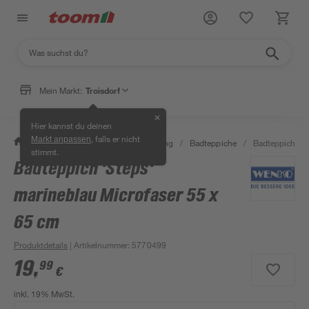
Mein Markt:
Troisdorf
✕
Hier kannst du deinen
, falls er nicht
Markt anpassen
/
Bad & Sanitär
/
Bad-Ausstattung
/
Badteppiche
/
Badteppich 'St
stimmt.
Badteppich 'Steps'
marineblau Microfaser 55 x
65 cm
Produktdetails
| Artikelnummer
:
5770499
19
,
99
€
inkl. 19% MwSt.