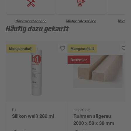
Handwerksservice
Mietgeräteservice
Miettra
Häufig dazu gekauft
Mengenrabatt
Mengenrabatt
Bestseller
B1
binderholz
Silikon weiß 280 ml
Rahmen sägerau
2000 x 58 x 38 mm