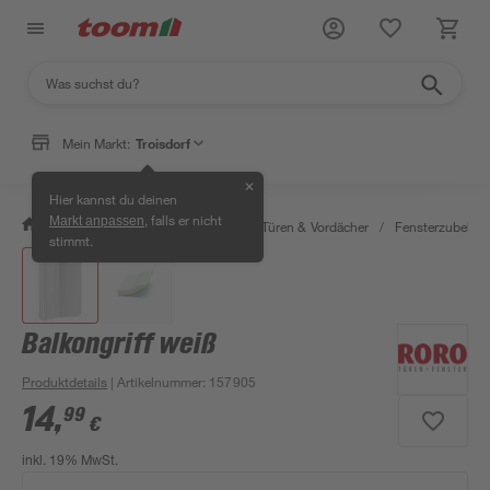
Mein Markt:
Troisdorf
✕
Hier kannst du deinen
, falls er nicht
Markt anpassen
/
Bauen & Renovieren
/
Fenster, Türen & Vordächer
/
Fensterzubehör
stimmt.
Balkongriff weiß
Produktdetails
| Artikelnummer
:
157905
14
,
99
€
inkl. 19% MwSt.