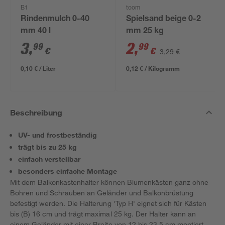
B1
toom
Rindenmulch 0-40
Spielsand beige 0-2
mm 40 l
mm 25 kg
3
,
2
,
99
99
€
€
3,29 €
0,10 € / Liter
0,12 € / Kilogramm
Beschreibung
UV- und frostbeständig
trägt bis zu 25 kg
einfach verstellbar
besonders einfache Montage
Mit dem Balkonkastenhalter können Blumenkästen ganz ohne
Bohren und Schrauben an Geländer und Balkonbrüstung
befestigt werden. Die Halterung 'Typ H' eignet sich für Kästen
bis (B) 16 cm und trägt maximal 25 kg. Der Halter kann an
einem Geländer mit einer Breite von 12 bis 23,5 cm montiert