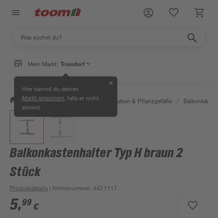
Mein Markt:
Troisdorf
✕
Hier kannst du deinen
, falls er nicht
Markt anpassen
/
Garten & Freizeit
/
Gartendekoration & Pflanzgefäße
/
Balkonkäste
stimmt.
Balkonkastenhalter Typ H braun 2
Stück
Produktdetails
| Artikelnummer
:
4421117
5
,
99
€