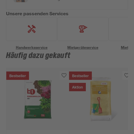
Unsere passenden Services
Handwerksservice
Mietgeräteservice
Miettra
Häufig dazu gekauft
Bestseller
Bestseller
Aktion