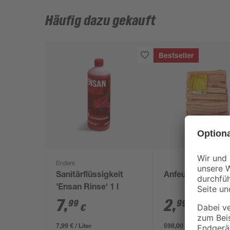
Häufig dazu gekauft
Bestseller
Enders
Sanitärflüssigkeit
Anfeuerholz 5 d
'Ensan Rinse' 1 l
7
,
2
,
99
99
€
€
7,99 € / Liter
598,00 € / m³