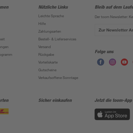
hmen
Nützliche Links
Bleib auf dem Lauf
Leichte Sprache
Der toom Newsletter: K
Hilfe
Zur Newsletter 
Zahlungsarten
eit
Bestell- & Lieferservices
ungen
Versand
Folge uns
Programm
Rückgabe
Vorteilskarte
Gutscheine
Verkaufsoffene Sonntage
rten
Sicher einkaufen
Jetzt die toom-App