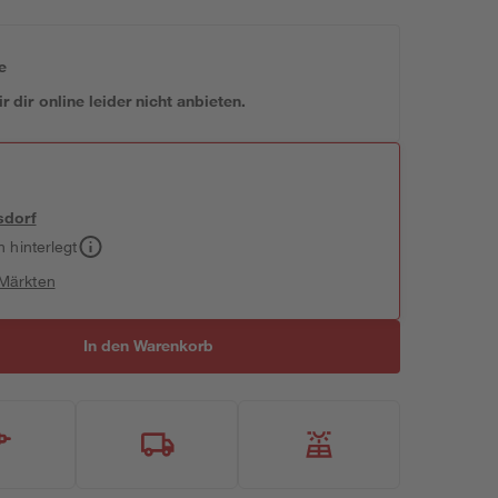
e
 dir online leider nicht anbieten.
sdorf
h hinterlegt
 Märkten
In den Warenkorb