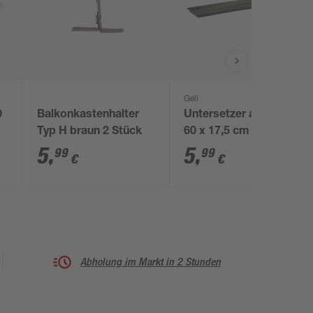
Geli
0
Balkonkastenhalter
Untersetzer anthrazit
Typ H braun 2 Stück
60 x 17,5 cm
5
,
5
,
99
99
€
€
Abholung im Markt in 2 Stunden