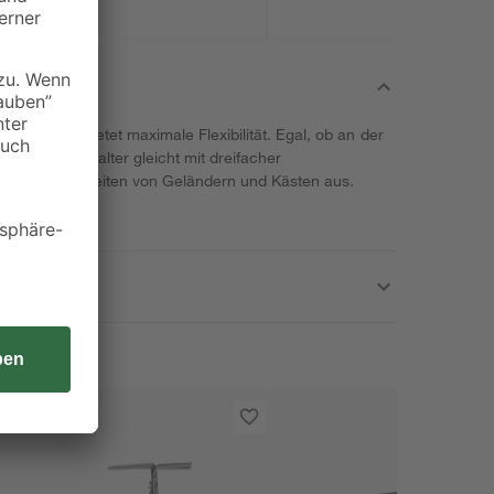
 universal bietet maximale Flexibilität. Egal, ob an der
umenkastenhalter gleicht mit dreifacher
schiedliche Breiten von Geländern und Kästen aus.