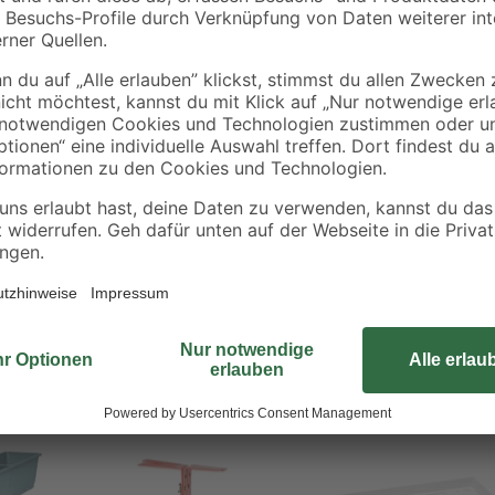
Der Geli Blumenkastenhalter 'Typ U'
Wand oder am Geländer: Dieser Bl
 7,5 cm
Verstellmöglichkeit mühelos unter