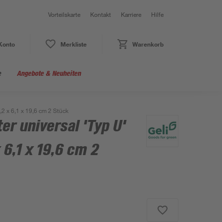
Vorteilskarte
Kontakt
Karriere
Hilfe
Konto
Merkliste
Warenkorb
e
Angebote & Neuheiten
9,2 x 6,1 x 19,6 cm 2 Stück
er universal 'Typ U'
 6,1 x 19,6 cm 2