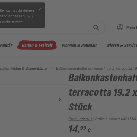
✕
ier kannst du deinen
, falls
Markt anpassen
r nicht stimmt.
Mein 
Sanitär
Garten & Freizeit
Wohnen & Haushalt
Wissen & Servic
Balkonkästen & Blumenkästen
/
Balkonkastenhalter universal 'Typ U' terracotta 1
Balkonkastenhalt
terracotta 19,2 x
Stück
Produktdetails
| Artikelnummer
:
4421564
14
,
99
€