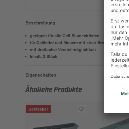
Beschreibung
geeignet für alle Geli Blumenkästen
für Geländer und Mauern mit einer Breite von 4,5 -
mit dreifacher Verstellmöglichkeit
Inhalt: 2 Stück
Eigenschaften
Ähnliche Produkte
Bestseller