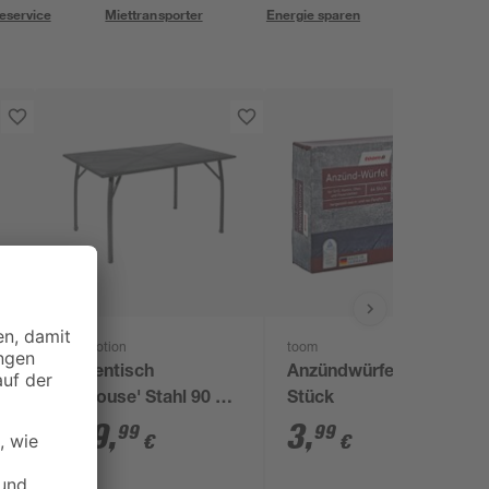
eservice
Miettransporter
Energie sparen
Greemotion
toom
Gartentisch
Anzündwürfel 64
'Toulouse' Stahl 90 x
Stück
74 x 140 cm
149
,
3
,
99
99
€
€