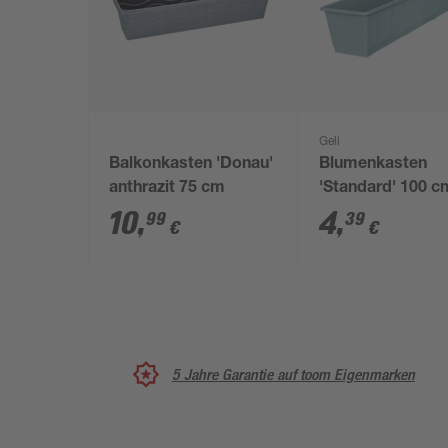
Geli
Balkonkasten 'Donau'
Blumenkasten
anthrazit 75 cm
'Standard' 100 c
betongrau
10
,
4
,
99
39
€
€
5 Jahre Garantie auf toom Eigenmarken