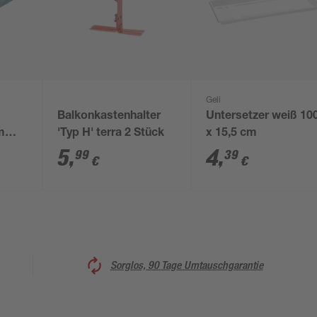
Geli
Balkonkastenhalter
Untersetzer weiß 10
m
'Typ H' terra 2 Stück
x 15,5 cm
5
,
4
,
99
39
€
€
Sorglos, 90 Tage Umtauschgarantie